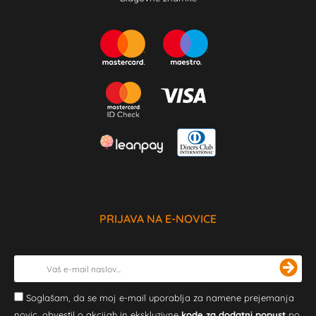
PRIJAVA NA E-NOVICE
Soglašam, da se moj e-mail uporablja za namene prejemanja
novic, obvestil o akcijah in ekskluzivne
kode za dodatni popust
po