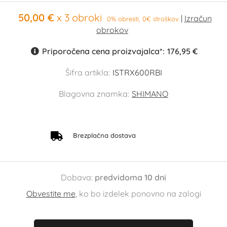
50,00 €
x 3 obroki
0% obresti, 0€ stroškov
Priporočena cena proizvajalca*:
176,95 €
Šifra artikla:
ISTRX600RBI
Blagovna znamka:
SHIMANO
Brezplačna dostava
Dobava:
predvidoma 10 dni
Obvestite me
, ko bo izdelek ponovno na zalogi