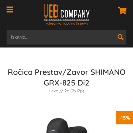
Ročica Prestav/Zavor SHIMANO
GRX-825 Di2
Leva // 2p (2x12p)
-15%