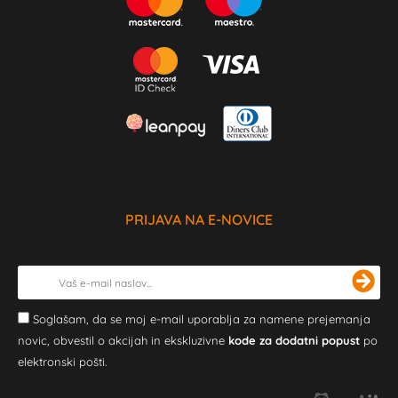
PRIJAVA NA E-NOVICE
Soglašam, da se moj e-mail uporablja za namene prejemanja
novic, obvestil o akcijah in ekskluzivne
kode za dodatni popust
po
elektronski pošti.