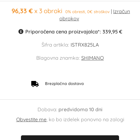
96,33 €
x 3 obroki
0% obresti, 0€ stroškov
Priporočena cena proizvajalca*:
339,95 €
Šifra artikla:
ISTRX825LA
Blagovna znamka:
SHIMANO
Brezplačna dostava
Dobava:
predvidoma 10 dni
Obvestite me
, ko bo izdelek ponovno na zalogi