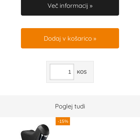
Več informacij
Dodaj v košarico
KOS
Poglej tudi
-15%