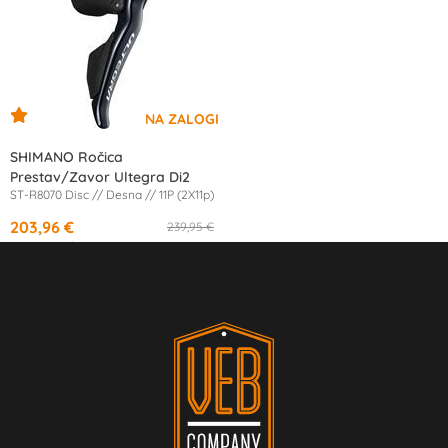
SHIMANO Ročica
Prestav/Zavor Ultegra Di2
ST-R8070 Disc // Desna // 11P (2X11p)
203,96 €
239,95 €
od
19,17 €
/mesec