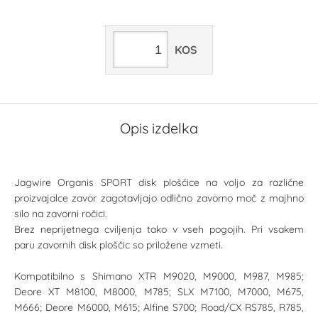
KOS
Opis izdelka
Jagwire Organis SPORT disk ploščice na voljo za različne
proizvajalce zavor zagotavljajo odlično zavorno moč z majhno
silo na zavorni ročici.
Brez neprijetnega cviljenja tako v vseh pogojih. Pri vsakem
paru zavornih disk ploščic so priložene vzmeti.
Kompatibilno s Shimano XTR M9020, M9000, M987, M985;
Deore XT M8100, M8000, M785; SLX M7100, M7000, M675,
M666; Deore M6000, M615; Alfine S700; Road/CX RS785, R785,