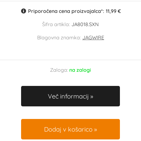
Priporočena cena proizvajalca*:
11,99 €
Šifra artikla:
JA8018.SXN
Blagovna znamka:
JAGWIRE
Zaloga:
na zalogi
Več informacij
Dodaj v košarico