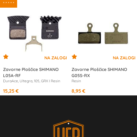
* * * * *
Zavorne Ploščice SHIMANO
Zavorne Ploščice SHIMANO
L05A-RF
G05S-RX
DuraAce, Ultegra, 105, GRX I Resin
Resin
15,25 €
8,95 €