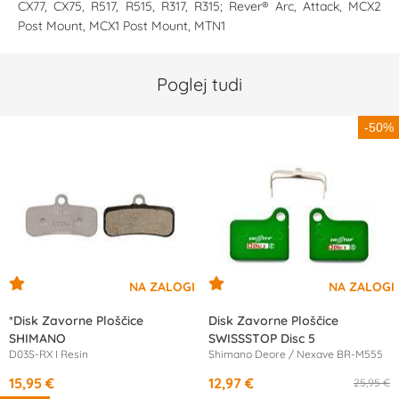
CX77, CX75, R517, R515, R317, R315; Rever® Arc, Attack, MCX2
Post Mount, MCX1 Post Mount, MTN1
Poglej tudi
-50%
*Disk Zavorne Ploščice
Disk Zavorne Ploščice
SHIMANO
SWISSSTOP Disc 5
D03S-RX I Resin
Shimano Deore / Nexave BR-M555
15,95 €
12,97 €
25,95 €