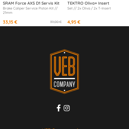
SRAM Force AXS D1 Servis Kit
TEKTRO Oliva+ Insert
Brake Caliper Service Piston Kit //
Set // 2x Oliva / 2x T-Insert
21mm
33,15 €
4,95 €
39,00 €