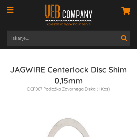
JAGWIRE Centerlock Disc Shim
0,15mm
DCF007 Podložka Zavornega Diska (1 Kos)