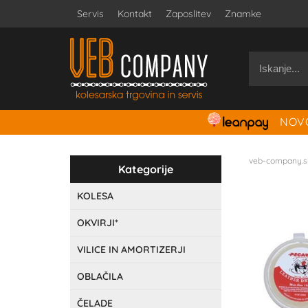
Servis
Kontakt
Zaposlitev
Znamke
NOVO
veb-company.s
Kategorije
KOLESA
OKVIRJI*
VILICE IN AMORTIZERJI
OBLAČILA
ČELADE