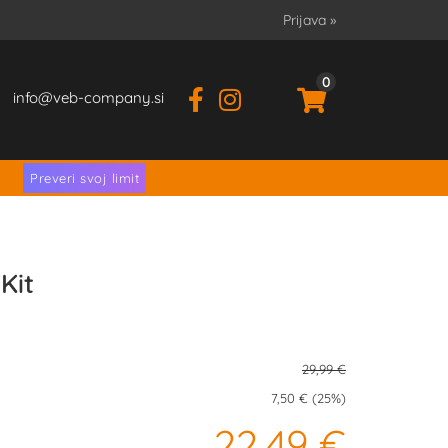
Prijava
»
0
info
veb-company.si
.
Preveri svoj limit
Kit
29,99 €
7,50 € (25%)
22,49 €