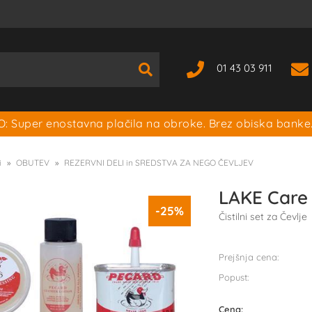
01 43 03 911
: Super enostavna plačila na obroke. Brez obiska banke
i
OBUTEV
REZERVNI DELI in SREDSTVA ZA NEGO ČEVLJEV
LAKE Care 
-25%
Čistilni set za Čevlje
Prejšnja cena:
Popust:
Cena: