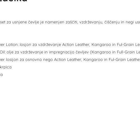
ni set za usnjene čevlje je namenjen zaščiti, vzdrževanju, čiščenju in negi us
er Lotion: losjon za vzdrževanje Action Leather, Kangaroo in Ful-Grain L
il: olje za vzdrževanje in impregnacijo čevljev (Kangaroo in Full-Grain L
her losijon za osnovno nego Action Leather, Kangaroo in Ful-Grain Leathe
 krpica
ča