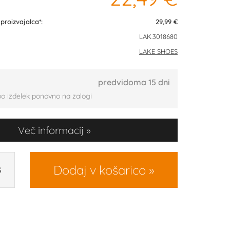
roizvajalca*:
29,99 €
LAK.3018680
LAKE SHOES
predvidoma 15 dni
bo izdelek ponovno na zalogi
Več informacij
Dodaj v košarico
S