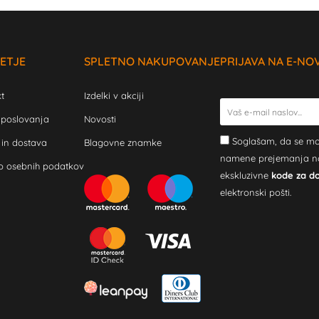
ETJE
SPLETNO NAKUPOVANJE
PRIJAVA NA E-NO
t
Izdelki v akciji
 poslovanja
Novosti
Soglašam, da se mo
 in dostava
Blagovne znamke
namene prejemanja novi
o osebnih podatkov
ekskluzivne
kode za d
elektronski pošti.