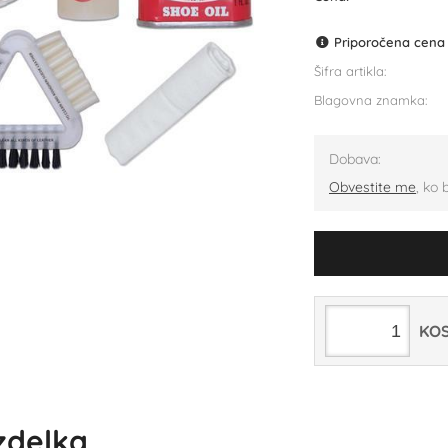
Priporočena cena p
Šifra artikla:
Blagovna znamka:
Dobava:
Obvestite me
, ko 
KO
izdelka