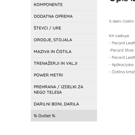
KOMPONENTE
DODATNA OPREMA
5-delni čistil
ŠTEVCI / URE
Kit vsebuje:
ORODJE, STOJALA
- Pecard Leath
-Pecard Shoe O
MAZIVA IN ČISTILA
- Pecard Leat
TRENAŽERJI IN VALJI
- Aplikacijska
- Čistilna krta
POWER METRI
PREHRANA / IZDELKI ZA
NEGO TELESA
DARILNI BONI, DARILA
Outlet