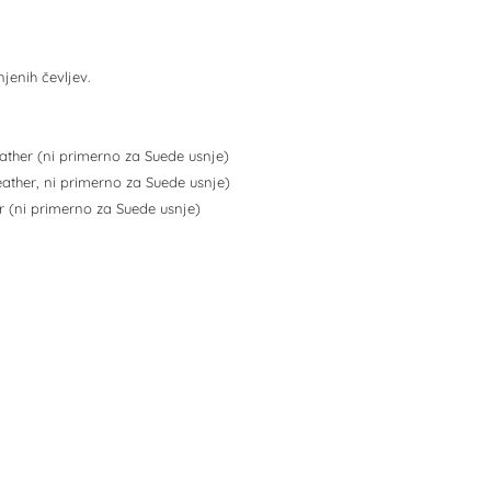
njenih čevljev.
eather (ni primerno za Suede usnje)
eather, ni primerno za Suede usnje)
r (ni primerno za Suede usnje)