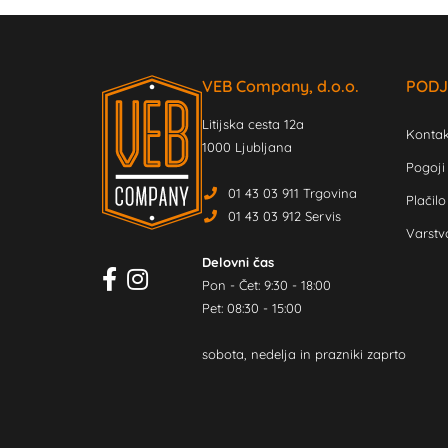
VEB Company, d.o.o.
PODJ
Litijska cesta 12a
Kontak
1000 Ljubljana
Pogoji
01 43 03 911 Trgovina
Plačilo
01 43 03 912 Servis
Varstv
Delovni čas
Pon - Čet: 9:30 - 18:00
Pet: 08:30 - 15:00
sobota, nedelja in prazniki zaprto