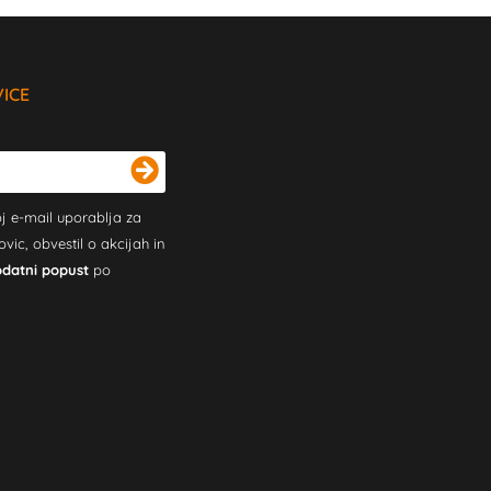
VICE
j e-mail uporablja za
c, obvestil o akcijah in
odatni popust
po