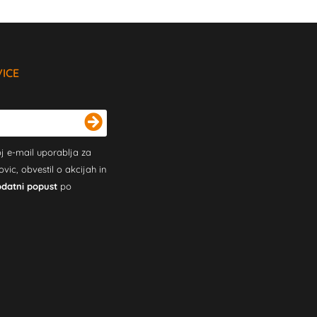
VICE
j e-mail uporablja za
c, obvestil o akcijah in
odatni popust
po