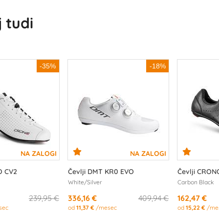
 tudi
-35%
-18%
O CV2
Čevlji DMT KR0 EVO
Čevlji CRON
White/Silver
Carbon Black
239,95 €
336,16 €
409,94 €
162,47 €
sec
od
11,37 €
/mesec
od
15,22 €
/me