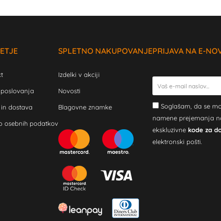
ETJE
SPLETNO NAKUPOVANJE
PRIJAVA NA E-NO
t
Izdelki v akciji
 poslovanja
Novosti
Soglašam, da se mo
 in dostava
Blagovne znamke
namene prejemanja novi
o osebnih podatkov
ekskluzivne
kode za d
elektronski pošti.