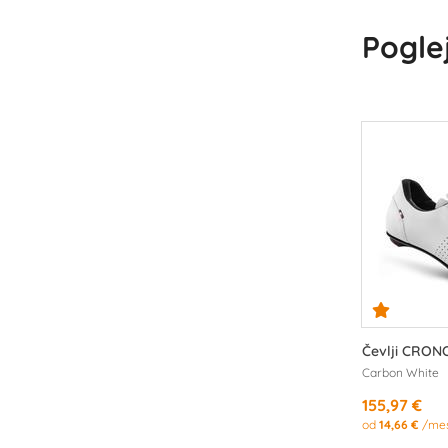
Poglej
Čevlji CRON
Carbon White
155,97 €
od
14,66 €
/me