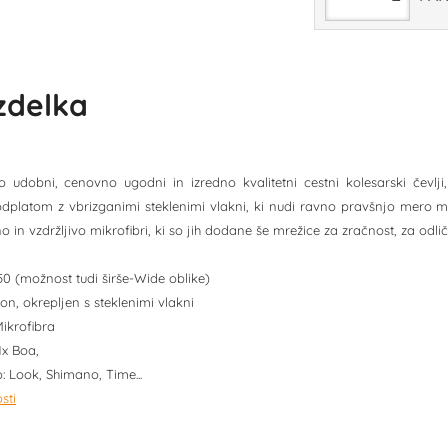
izdelka
 udobni, cenovno ugodni in izredno kvalitetni cestni kolesarski čevlji,
dplatom z vbrizganimi steklenimi vlakni, ki nudi ravno pravšnjo mero m
 in vzdržljivo mikrofibri, ki so jih dodane še mrežice za zračnost, za od
6-50 (možnost tudi širše-Wide oblike)
lon, okrepljen s steklenimi vlakni
Mikrofibra
1x Boa,
: Look, Shimano, Time...
sti