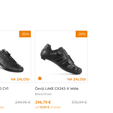
-35%
-20%
O CV1
Čevlji LAKE CX242-X Wide
Black/Silver
249,95 €
296,79 €
370,99 €
sec
od
10,05 €
/mesec