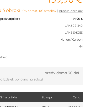
 3 obroki
0% obresti, 0€ stroškov
roizvajalca*:
174,95 €
LAK.3021340
LAKE SHOES
Najlon/Karbon
44
stava
predvidoma 30 dni
bo izdelek ponovno na zalogi
Šifra artikla
Zaloga
Cena