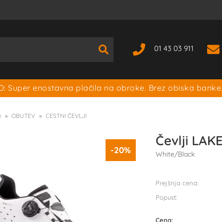
01 43 03 911
: Super enostavna plačila na obroke. Brez obiska banke
i
OBUTEV
CESTNI ČEVLJI
Čevlji LAK
-20%
White/Black
Prejšnja cena:
Popust:
Cena: