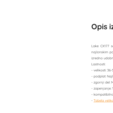
Opis 
Lake CX177 so
najlonskim po
izredno udobno
Lastnosti:
- velikosti: 3
- podplat: Naj
- zgornji del: 
- zapenjanje: 
- kompatibilno
-
Tabela veliko