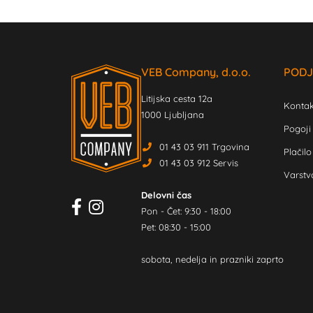
VEB Company, d.o.o.
PODJ
Litijska cesta 12a
Kontak
1000 Ljubljana
Pogoji
01 43 03 911 Trgovina
Plačilo
01 43 03 912 Servis
Varstv
Delovni čas
Pon - Čet: 9:30 - 18:00
Pet: 08:30 - 15:00
sobota, nedelja in prazniki zaprto