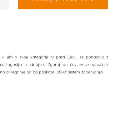
 ki jim v svoji kategoriji ni para. Čevlji se ponašajo z
ed togostjo in udobjem. Zgornji del čevljev se ponaša z
lično prileganje pa bo poskrbel BOA® sistem zapenjanja.