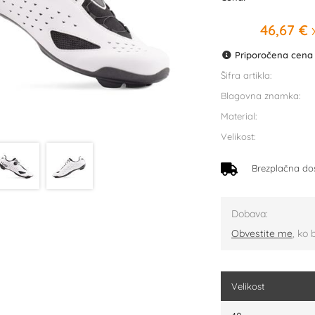
46,67 €
x
Priporočena cena p
Šifra artikla:
Blagovna znamka:
Material:
Velikost:
Brezplačna do
Dobava:
Obvestite me
, ko 
Velikost