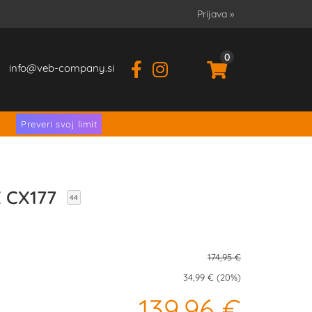
Prijava
»
0
info
veb-company.si
.
Preveri svoj limit
E CX177
44
174,95 €
34,99 € (20%)
139,96 €