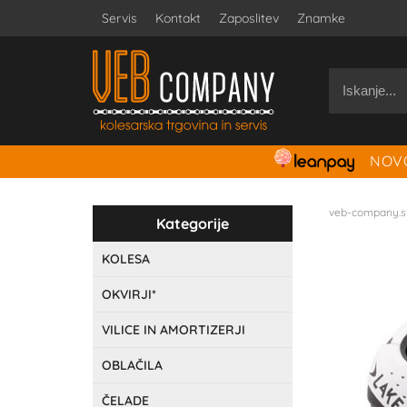
Servis
Kontakt
Zaposlitev
Znamke
NOVO
veb-company.s
Kategorije
KOLESA
OKVIRJI*
VILICE IN AMORTIZERJI
OBLAČILA
ČELADE