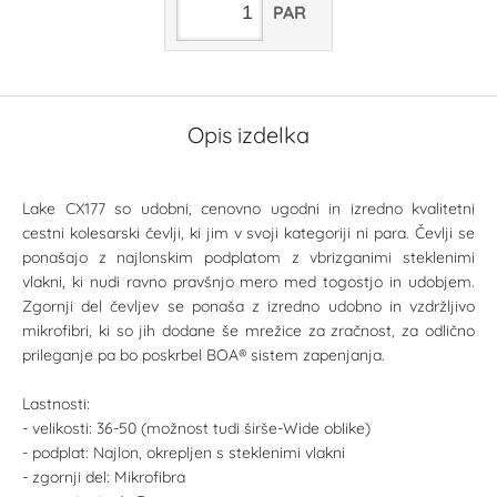
PAR
Opis izdelka
Lake CX177 so udobni, cenovno ugodni in izredno kvalitetni
cestni kolesarski čevlji, ki jim v svoji kategoriji ni para. Čevlji se
ponašajo z najlonskim podplatom z vbrizganimi steklenimi
vlakni, ki nudi ravno pravšnjo mero med togostjo in udobjem.
Zgornji del čevljev se ponaša z izredno udobno in vzdržljivo
mikrofibri, ki so jih dodane še mrežice za zračnost, za odlično
prileganje pa bo poskrbel BOA® sistem zapenjanja.
Lastnosti:
- velikosti: 36-50 (možnost tudi širše-Wide oblike)
- podplat: Najlon, okrepljen s steklenimi vlakni
- zgornji del: Mikrofibra