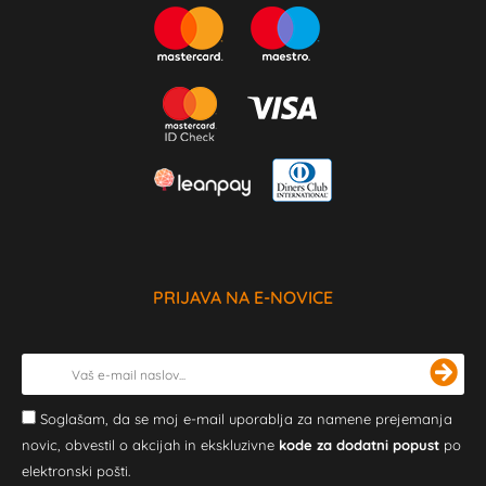
PRIJAVA NA E-NOVICE
Soglašam, da se moj e-mail uporablja za namene prejemanja
novic, obvestil o akcijah in ekskluzivne
kode za dodatni popust
po
elektronski pošti.