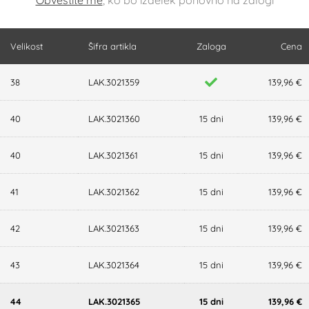
Obvestite me
, ko bo izdelek ponovno na zalogi
Velikost
Šifra artikla
Zaloga
Cena
38
LAK.3021359
139,96 €
40
LAK.3021360
15 dni
139,96 €
40
LAK.3021361
15 dni
139,96 €
41
LAK.3021362
15 dni
139,96 €
42
LAK.3021363
15 dni
139,96 €
43
LAK.3021364
15 dni
139,96 €
44
LAK.3021365
15 dni
139,96 €