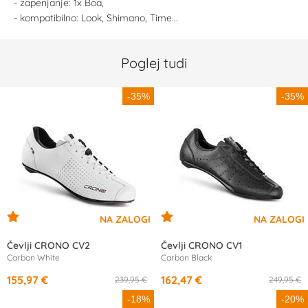
- zapenjanje: 1x Boa,
- kompatibilno: Look, Shimano, Time...
Poglej tudi
-35%
-35%
Čevlji CRONO CV2
Čevlji CRONO CV1
Carbon White
Carbon Black
155,97 €
162,47 €
239,95 €
249,95 €
od
14,66 €
/mesec
od
15,22 €
/mesec
-18%
-20%