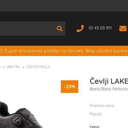
01 43 03 911
: Super enostavna plačila na obroke. Brez obiska banke
i
OBUTEV
CESTNI ČEVLJI
Čevlji LAK
-20%
Black/Black Reflecti
Prejšnja cena:
Popust:
Cena: