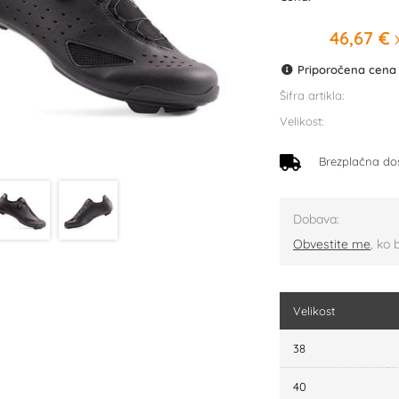
46,67 €
x
Priporočena cena p
Šifra artikla:
Velikost:
Brezplačna do
Dobava:
Obvestite me
, ko 
Velikost
38
40