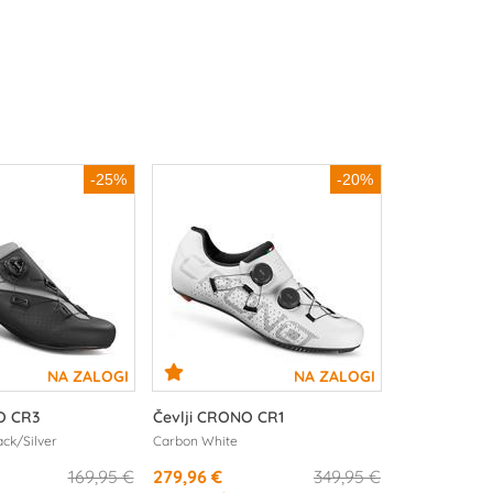
-25%
-20%
O CR3
Čevlji CRONO CR1
ck/Silver
Carbon White
169,95 €
279,96 €
349,95 €