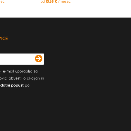
ec
od
13,68 €
/mesec
VICE
j e-mail uporablja za
c, obvestil o akcijah in
odatni popust
po