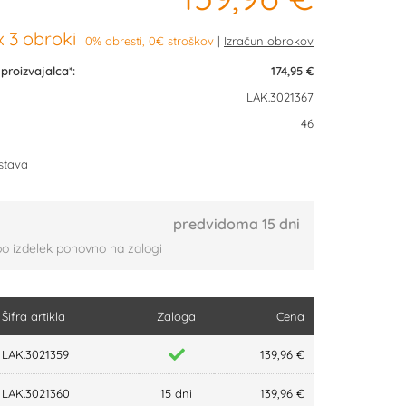
 3 obroki
0% obresti, 0€ stroškov
roizvajalca*:
174,95 €
LAK.3021367
46
stava
predvidoma 15 dni
bo izdelek ponovno na zalogi
Šifra artikla
Zaloga
Cena
LAK.3021359
139,96 €
LAK.3021360
15 dni
139,96 €