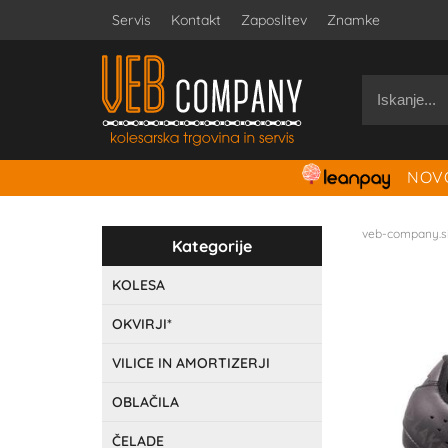
Servis
Kontakt
Zaposlitev
Znamke
NOVO
veb-company.s
Kategorije
KOLESA
OKVIRJI*
VILICE IN AMORTIZERJI
OBLAČILA
ČELADE