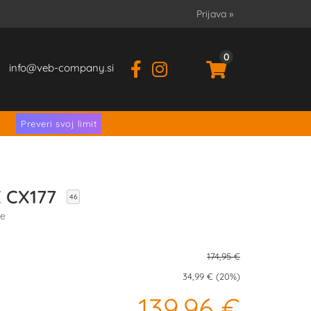
Prijava
»
0
info
veb-company.si
.
Preveri svoj limit
E CX177
46
ve
174,95 €
34,99 € (20%)
139,96 €