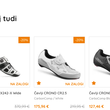
 tudi
-20%
-20%
 CX242-X Wide
Čevlji CRONO CR2.5
Čevlji CRON
CarbonComp / White
CarboComp Bla
370,99 €
175,96 €
219,95 €
127,46 €