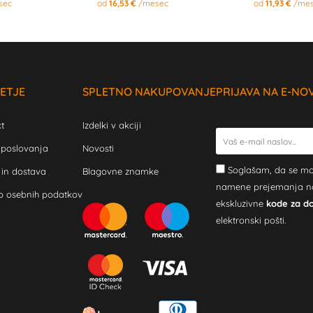
sec
od
16,53 €
/mesec
od
11,93 €
/mes
ETJE
SPLETNO NAKUPOVANJE
PRIJAVA NA E-NO
t
Izdelki v akciji
 poslovanja
Novosti
Soglašam, da se mo
 in dostava
Blagovne znamke
namene prejemanja novi
o osebnih podatkov
ekskluzivne
kode za d
elektronski pošti.