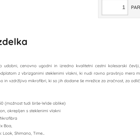
PA
izdelka
 udobni, cenovno ugodni in izredno kvalitetni cestni kolesarski čevlji,
dplatom z vbrizganimi steklenimi vlakni, ki nudi ravno pravšnjo mero m
 in vzdržljivo mikrofibri, ki so jih dodane še mrežice za zračnost, za od
6-50 (možnost tudi širše-Wide oblike)
lon, okrepljen s steklenimi vlakni
Mikrofibra
1x Boa,
: Look, Shimano, Time...