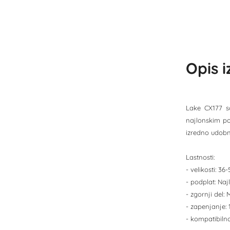
Opis 
Lake CX177 so
najlonskim po
izredno udobno
Lastnosti:
- velikosti: 3
- podplat: Naj
- zgornji del: 
- zapenjanje: 
- kompatibilno