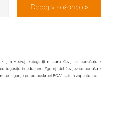
Dodaj v košarico
R
 ki jim v svoji kategoriji ni para. Čevlji se ponašajo z
ed togostjo in udobjem. Zgornji del čevljev se ponaša z
lično prileganje pa bo poskrbel BOA® sistem zapenjanja.