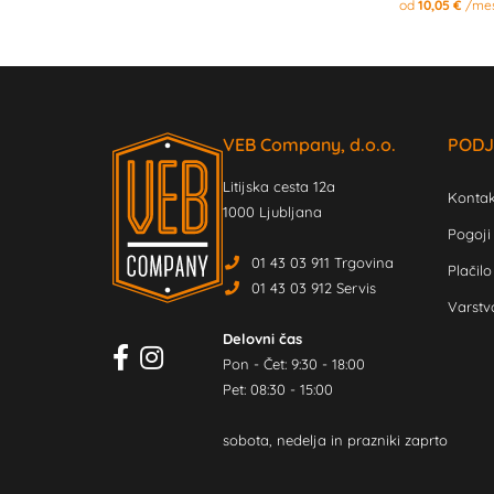
od
10,05 €
/me
VEB Company, d.o.o.
PODJ
Litijska cesta 12a
Kontak
1000 Ljubljana
Pogoji
01 43 03 911 Trgovina
Plačilo
01 43 03 912 Servis
Varstv
Delovni čas
Pon - Čet: 9:30 - 18:00
Pet: 08:30 - 15:00
sobota, nedelja in prazniki zaprto