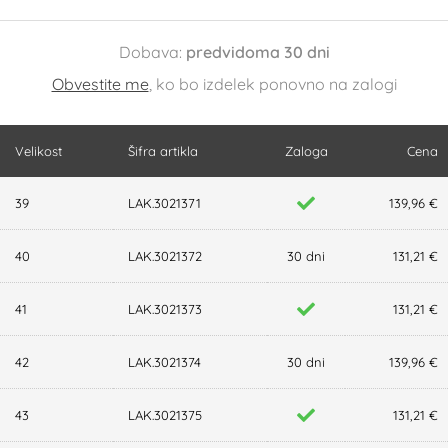
Dobava:
predvidoma 30 dni
Obvestite me
, ko bo izdelek ponovno na zalogi
Velikost
Šifra artikla
Zaloga
Cena
39
LAK.3021371
139,96 €
40
LAK.3021372
30 dni
131,21 €
41
LAK.3021373
131,21 €
42
LAK.3021374
30 dni
139,96 €
43
LAK.3021375
131,21 €