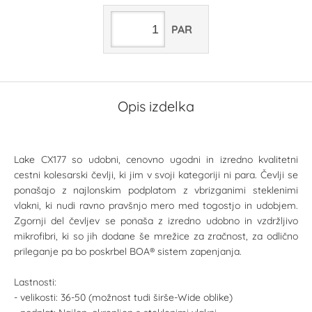
PAR
Opis izdelka
Lake CX177 so udobni, cenovno ugodni in izredno kvalitetni
cestni kolesarski čevlji, ki jim v svoji kategoriji ni para. Čevlji se
ponašajo z najlonskim podplatom z vbrizganimi steklenimi
vlakni, ki nudi ravno pravšnjo mero med togostjo in udobjem.
Zgornji del čevljev se ponaša z izredno udobno in vzdržljivo
mikrofibri, ki so jih dodane še mrežice za zračnost, za odlično
prileganje pa bo poskrbel BOA® sistem zapenjanja.
Lastnosti:
- velikosti: 36-50 (možnost tudi širše-Wide oblike)