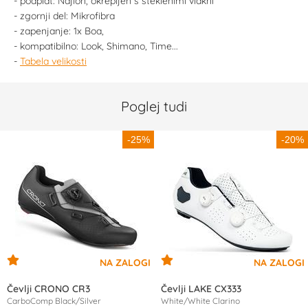
- podplat: Najlon, okrepljen s steklenimi vlakni
- zgornji del: Mikrofibra
- zapenjanje: 1x Boa,
- kompatibilno: Look, Shimano, Time...
-
Tabela velikosti
Poglej tudi
-25%
-20%
Čevlji CRONO CR3
Čevlji LAKE CX333
CarboComp Black/Silver
White/White Clarino