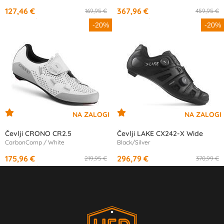
127,46 €
367,96 €
169,95 €
459,95 €
od
11,93 €
/mesec
od
12,45 €
/mesec
-20%
-20%
Čevlji CRONO CR2.5
Čevlji LAKE CX242-X Wide
CarbonComp / White
Black/Silver
175,96 €
296,79 €
219,95 €
370,99 €
od
16,53 €
/mesec
od
10,05 €
/mesec