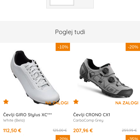
Poglej tudi
-10%
-20%
Čevlji GIRO Stylus XC***
Čevlji CRONO CX1
White (Bela)
CarboComp Grey
112,50 €
207,96 €
125,00 €
259,95 €
od
10,62 €
/mesec
od
10,16 €
/mesec
-20%
-35%