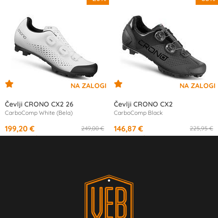
Čevlji CRONO CX2 26
Čevlji CRONO CX2
CarboComp White (Bela)
CarboComp Black
199,20 €
146,87 €
249,00 €
225,95 €
od
18,70 €
/mesec
od
13,81 €
/mesec