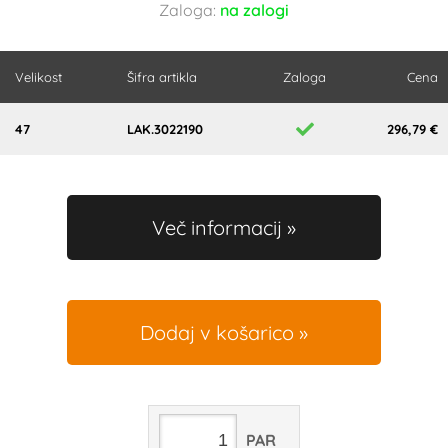
Zaloga:
na zalogi
Velikost
Šifra artikla
Zaloga
Cena
47
LAK.3022190
296,79 €
Več informacij
Dodaj v košarico
PAR