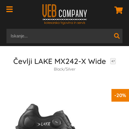
Čevlji LAKE MX242-X Wide
47
Black/Silver
-20%