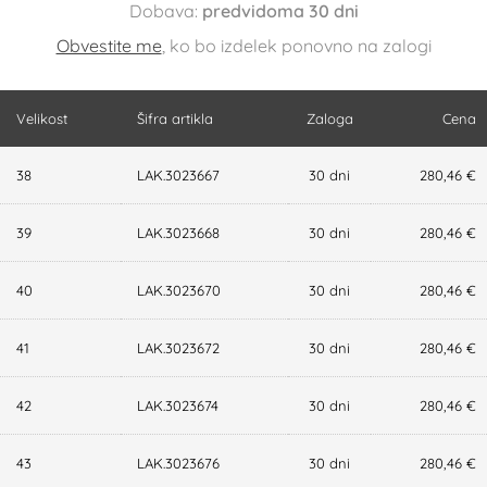
Dobava:
predvidoma 30 dni
Obvestite me
, ko bo izdelek ponovno na zalogi
Velikost
Šifra artikla
Zaloga
Cena
38
LAK.3023667
30 dni
280,46 €
39
LAK.3023668
30 dni
280,46 €
40
LAK.3023670
30 dni
280,46 €
41
LAK.3023672
30 dni
280,46 €
42
LAK.3023674
30 dni
280,46 €
43
LAK.3023676
30 dni
280,46 €