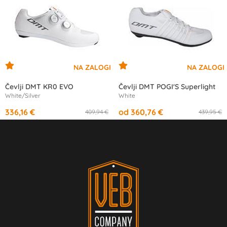
Čevlji DMT KR0 EVO
Čevlji DMT POGI'S Superlight
White/Silver
White
336,16 €
od 360,76 €
409,94 €
439,95 €
od
11,37 €
/mesec
od
12,22 €
/mesec