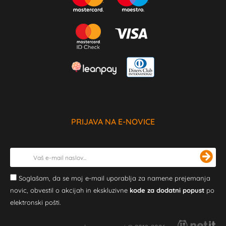
PRIJAVA NA E-NOVICE
Soglašam, da se moj e-mail uporablja za namene prejemanja
novic, obvestil o akcijah in ekskluzivne
kode za dodatni popust
po
elektronski pošti.