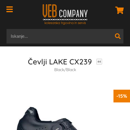
Čevlji LAKE CX239
44
Black/Black
-15%