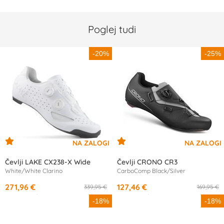
Poglej tudi
-20%
-25%
Čevlji LAKE CX238-X Wide
Čevlji CRONO CR3
White/White Clarino
CarboComp Black/Silver
271,96 €
127,46 €
339,95 €
169,95 €
od
13,29 €
/mesec
od
11,93 €
/mesec
-18%
-18%