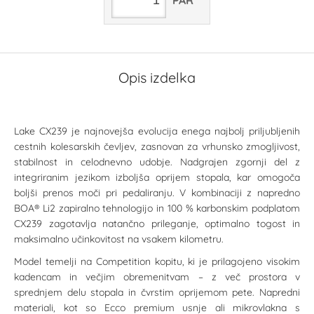
PAR
Opis izdelka
Lake CX239 je najnovejša evolucija enega najbolj priljubljenih
cestnih kolesarskih čevljev, zasnovan za vrhunsko zmogljivost,
stabilnost in celodnevno udobje. Nadgrajen zgornji del z
integriranim jezikom izboljša oprijem stopala, kar omogoča
boljši prenos moči pri pedaliranju. V kombinaciji z napredno
BOA® Li2 zapiralno tehnologijo in 100 % karbonskim podplatom
CX239 zagotavlja natančno prileganje, optimalno togost in
maksimalno učinkovitost na vsakem kilometru.
Model temelji na Competition kopitu, ki je prilagojeno visokim
kadencam in večjim obremenitvam – z več prostora v
sprednjem delu stopala in čvrstim oprijemom pete. Napredni
materiali, kot so Ecco premium usnje ali mikrovlakna s