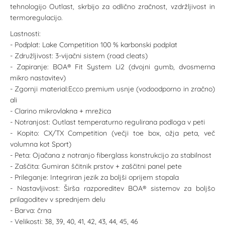
tehnologijo Outlast, skrbijo za odlično zračnost, vzdržljivost in
termoregulacijo.
Lastnosti:
- Podplat: Lake Competition 100 % karbonski podplat
- Združljivost: 3-vijačni sistem (road cleats)
- Zapiranje: BOA® Fit System Li2 (dvojni gumb, dvosmerna
mikro nastavitev)
- Zgornji material:Ecco premium usnje (vodoodporno in zračno)
ali
- Clarino mikrovlakna + mrežica
- Notranjost: Outlast temperaturno regulirana podloga v peti
- Kopito: CX/TX Competition (večji toe box, ožja peta, več
volumna kot Sport)
- Peta: Ojačana z notranjo fiberglass konstrukcijo za stabilnost
- Zaščita: Gumiran ščitnik prstov + zaščitni panel pete
- Prileganje: Integriran jezik za boljši oprijem stopala
- Nastavljivost: Širša razporeditev BOA® sistemov za boljšo
prilagoditev v sprednjem delu
- Barva: črna
- Velikosti: 38, 39, 40, 41, 42, 43, 44, 45, 46