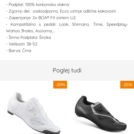
- Podplat: 100% karbonska vlakna
- Zgornji del: vodoodporno, Ecco ustnje odlične kakovosti
- Zapenjanje: 2x BOA® Fit sistem Li2.
- Kompatibilno s pedali: Look, Shimano, Time, Speedplay-
Wahoo 3holes, Assioma,...
- Širina Podplata: Široka
- Velikosti: 38-52
- Barva: Črna
Poglej tudi
-20%
-25%