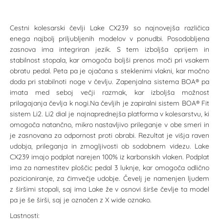
Cestni kolesarski čevlji Lake CX239 so najnovejša različica
enega najbolj priljubljenih modelov v ponudbi. Posodobljena
zasnova ima integriran jezik. S tem izboljša oprijem in
stabilnost stopala, kar omogoča boljši prenos moči pri vsakem
obratu pedal. Peta pa je ojačana s steklenimi vlakni, kar močno
doda pri stabilnoti noge v čevlju. Zapenjalna sistema BOA® pa
imata med seboj večji razmak, kar izboljša možnost
prilagajanja čevlja k nogi.Na čevljih je zapiralni sistem BOA® Fit
sistem Li2. Li2 dial je najnaprednejša platforma v kolesarstvu, ki
omogoča natančno, mikro nastavljivo prileganje v obe smeri in
je zasnovana za odpornost proti obrabi. Rezultat je višja raven
udobja, prileganja in zmogljivosti ob sodobnem videzu. Lake
CX239 imajo podplat narejen 100% iz karbonskih vlaken. Podplat
ima za namestitev ploščic pedal 3 luknje, kar omogoča odlično
pozicioniranje, za čimvečje udobje. Čevelj je namenjen ljudem
z širšimi stopali, saj ima Lake že v osnovi širše čevlje ta model
pa je še širši, saj je označen z X wide oznako.
Lastnosti: