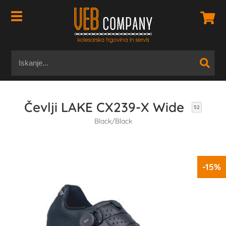
Čevlji LAKE CX239-X Wide
52
Black/Black
-15%