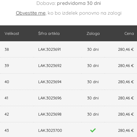
Dobava:
predvidoma 30 dni
Obvestite me
, ko bo izdelek ponovno na zalogi
Velikost
Šifra artikla
Zaloga
Cena
38
LAK.3023691
30 dni
280,46 €
39
LAK.3023692
30 dni
280,46 €
40
LAK.3023694
30 dni
280,46 €
41
LAK.3023696
30 dni
280,46 €
42
LAK.3023698
30 dni
280,46 €
43
LAK.3023700
280,46 €