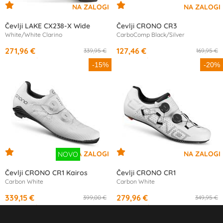
Čevlji LAKE CX238-X Wide
Čevlji CRONO CR3
White/White Clarino
CarboComp Black/Silver
271,96 €
127,46 €
339,95 €
169,95 €
od
13,29 €
/mesec
od
11,93 €
/mesec
-15%
-20%
Čevlji CRONO CR1 Kairos
Čevlji CRONO CR1
Carbon White
Carbon White
339,15 €
279,96 €
399,00 €
349,95 €
od
11,47 €
/mesec
od
13,68 €
/mesec