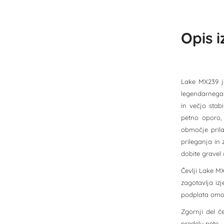
Opis 
Lake MX239 je
legendarnega 
in večjo stab
petno oporo,
območje prila
prileganja in
dobite gravel 
Čevlji Lake M
zagotavlja iz
podplata omog
Zgornji del č
predelu pete.