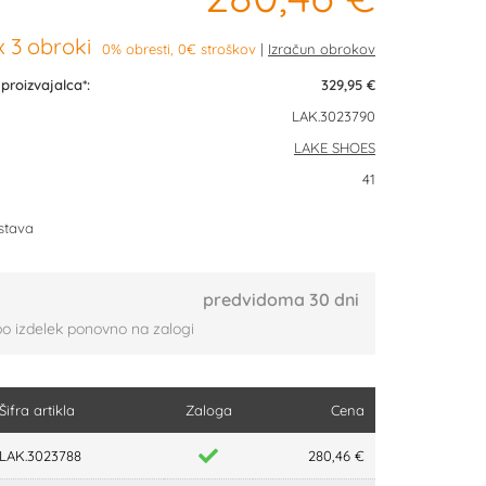
 3 obroki
0% obresti, 0€ stroškov
roizvajalca*:
329,95 €
LAK.3023790
LAKE SHOES
41
stava
predvidoma 30 dni
bo izdelek ponovno na zalogi
Šifra artikla
Zaloga
Cena
LAK.3023788
280,46 €