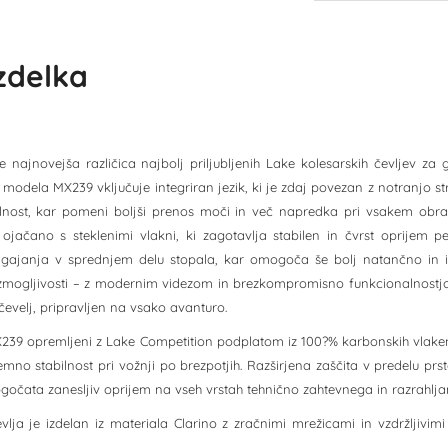
izdelka
 najnovejša različica najbolj priljubljenih Lake kolesarskih čevljev za
modela MX239 vključuje integriran jezik, ki je zdaj povezan z notranjo s
ilnost, kar pomeni boljši prenos moči in več napredka pri vsakem obr
 ojačano s steklenimi vlakni, ki zagotavlja stabilen in čvrst opri
gajanja v sprednjem delu stopala, kar omogoča še bolj natančno in in
 zmogljivosti – z modernim videzom in brezkompromisno funkcionalnostjo
čevelj, pripravljen na vsako avanturo.
X239 opremljeni z Lake Competition podplatom iz 100?% karbonskih vlake
jemno stabilnost pri vožnji po brezpotjih. Razširjena zaščita v predelu p
očata zanesljiv oprijem na vseh vrstah tehnično zahtevnega in razrahlja
evlja je izdelan iz materiala Clarino z zračnimi mrežicami in vzdržljivim