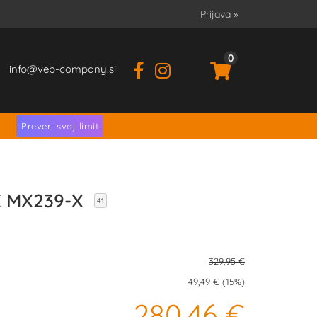
Prijava
»
0
info
veb-company.si
.
Preveri svoj limit
KE MX239-X
41
329,95 €
49,49 € (15%)
280,46 €