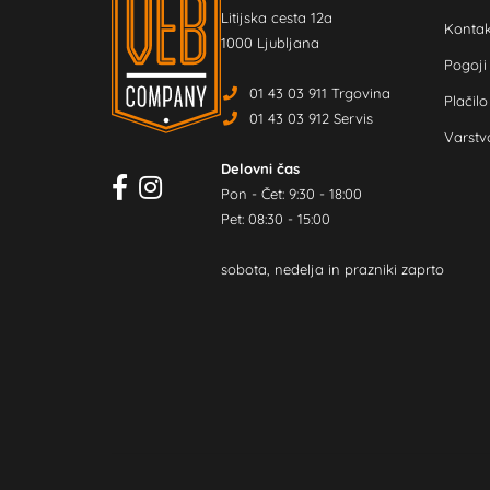
Litijska cesta 12a
Kontak
1000 Ljubljana
Pogoji
01 43 03 911 Trgovina
Plačilo
01 43 03 912 Servis
Varstv
Delovni čas
Pon - Čet: 9:30 - 18:00
Pet: 08:30 - 15:00
sobota, nedelja in prazniki zaprto