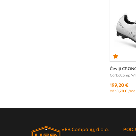
Čevlji CRON
CarboComp Whi
199,20 €
od
18,70 €
/me
VEB Company, d.o.o.
PODJ