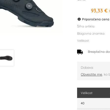
93,33 €
x
Priporočena cena p
Šifra artikla:
Blagovna znamka:
Velikost:
Brezplačna do
Dobava:
Obvestite me
, ko 
Velikost
40