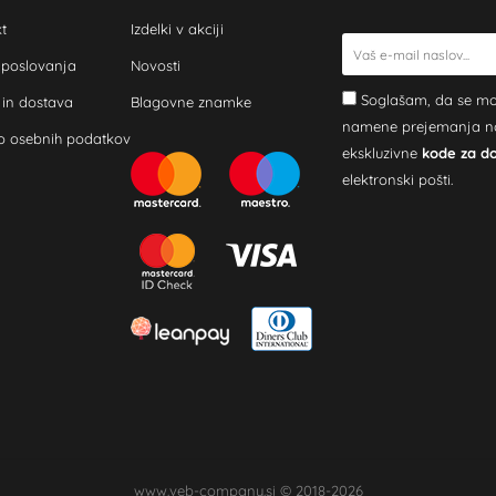
t
Izdelki v akciji
 poslovanja
Novosti
Soglašam, da se mo
 in dostava
Blagovne znamke
namene prejemanja novi
o osebnih podatkov
ekskluzivne
kode za d
elektronski pošti.
www.veb-company.si © 2018-2026