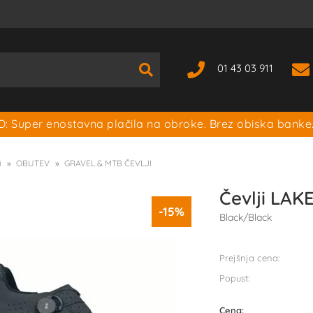
01 43 03 911
: Super enostavna plačila na obroke. Brez obiska banke
i
OBUTEV
GRAVEL & MTB ČEVLJI
Čevlji LA
-15%
Black/Black
Prejšnja cena:
Popust:
Cena: