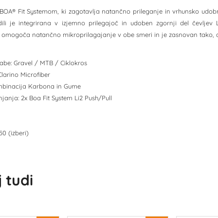
BOA® Fit Systemom, ki zagotavlja natančno prileganje in vrhunsko udo
dili je integrirana v izjemno prilegajoč in udoben zgornji del čevljev
ki omogoča natančno mikroprilagajanje v obe smeri in je zasnovan tako, 
be: Gravel / MTB / Ciklokros
Clarino Microfiber
ombinacija Karbona in Gume
janja: 2x Boa Fit System Li2 Push/Pull
50 (izberi)
 tudi