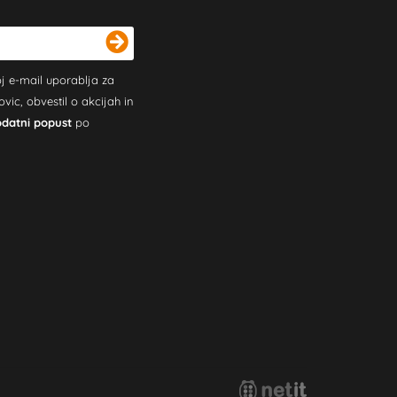
j e-mail uporablja za
c, obvestil o akcijah in
odatni popust
po