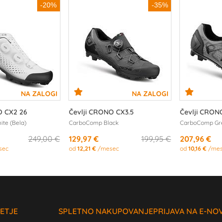
-20%
-35%
O CX2 26
Čevlji CRONO CX3.5
Čevlji CRON
te (Bela)
CarboComp Black
CarboComp Gr
249,00 €
129,97 €
199,95 €
207,96 €
sec
od
12,21 €
/mesec
od
10,16 €
/mes
ETJE
SPLETNO NAKUPOVANJE
PRIJAVA NA E-NO