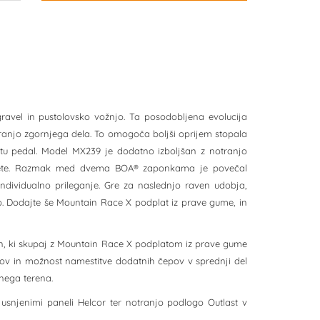
 gravel in pustolovsko vožnjo. Ta posodobljena evolucija
tranjo zgornjega dela. To omogoča boljši oprijem stopala
atu pedal. Model MX239 je dodatno izboljšan z notranjo
jem pete. Razmak med dvema BOA® zaponkama je povečal
dividualno prileganje. Gre za naslednjo raven udobja,
. Dodajte še Mountain Race X podplat iz prave gume, in
n, ki skupaj z Mountain Race X podplatom iz prave gume
rstov in možnost namestitve dodatnih čepov v sprednji del
nega terena.
i usnjenimi paneli Helcor ter notranjo podlogo Outlast v