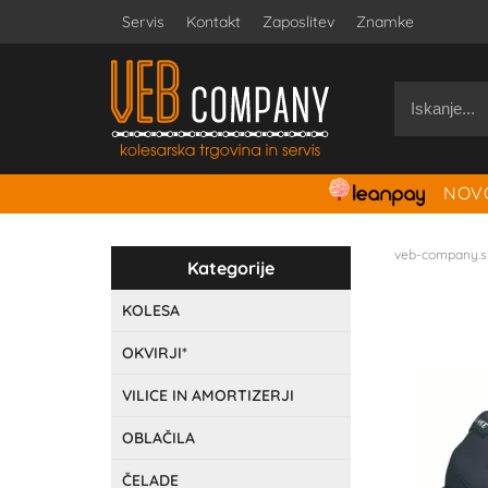
Servis
Kontakt
Zaposlitev
Znamke
NOVO
veb-company.s
Kategorije
KOLESA
OKVIRJI*
VILICE IN AMORTIZERJI
OBLAČILA
ČELADE