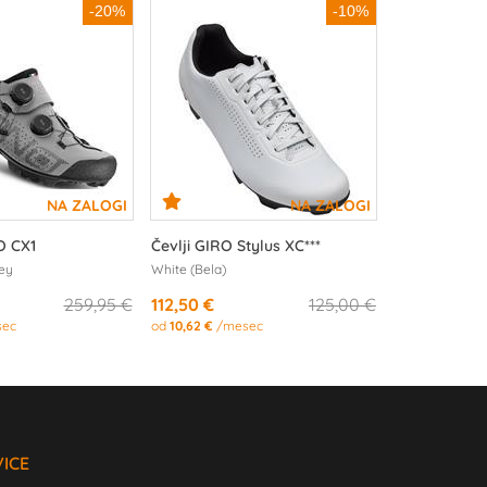
-20%
-10%
O CX1
Čevlji GIRO Stylus XC***
ey
White (Bela)
259,95 €
112,50 €
125,00 €
ec
od
10,62 €
/mesec
VICE