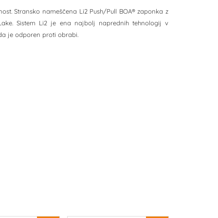
bnost. Stransko nameščena Li2 Push/Pull BOA® zaponka z
 Lake. Sistem Li2 je ena najbolj naprednih tehnologij v
da je odporen proti obrabi.