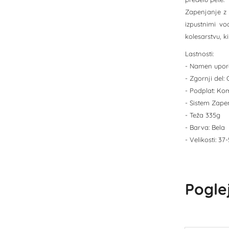
Zapenjanje z 
izpustnimi vo
kolesarstvu, 
Lastnosti:
- Namen upora
- Zgornji del: 
- Podplat: K
- Sistem Zapen
- Teža 335g
- Barva: Bela
- Velikosti: 37-
Poglej