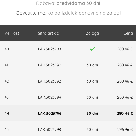
Dobava:
predvidoma 30 dni
Obvestite me
, ko bo izdelek ponovno na zalogi
Velikost
Šifra artikla
Zaloga
Cena
40
LAK.3023788
280,46 €
41
LAK.3023790
30 dni
280,46 €
42
LAK.3023792
30 dni
280,46 €
43
LAK.3023794
30 dni
280,46 €
44
LAK.3023796
30 dni
280,46 €
45
LAK.3023798
30 dni
296,96 €