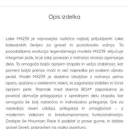
Opis izdelka
Lake MX239 je najnovejša različica najbolj priljubljenih Lake
kolesarskih čevljev za gravel in pustolovsko vožnjo. Ta
posodobljena evolucija legendarnega modela MX239 vključuje
integriran jezik, ki je zdaj povezan z notranjo stranjo zgornjega
dela. To omogoča boljši oprijem stopala in večjo stabilnost, kar
pomeni boljši prenos moči in več napredka pri vsakem obratu
pedal. Model MX239 je dodatno izboljšan z notranjo petno
oporo, ojačano s steklenimi vlakni, ki zagotavlja stabilen in čvrst
oprijem pete. Razmak med dvema BOA® zaponkama je
povečal območje prilagajanja v sprednjem delu stopala, kar
omogoča še bolj natančno in individualno prileganje. Gre za
naslednjo raven udobja, prileganja in zmogljivosti – z
modernim videzom in brezkompromisno funkcionalnostjo.
Dodajte še Mountain Race X podplat iz prave gume, in dobite
gravel čevelj, pripravljen na vsako avanturo.