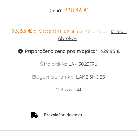
280,46 €
Cena:
93,33 €
x 3 obroki
0% obresti, 0€ stroškov
Priporočena cena proizvajalca*:
329,95 €
Šifra artikla:
LAK.3023796
Blagovna znamka:
LAKE SHOES
Velikost:
44
Brezplačna dostava