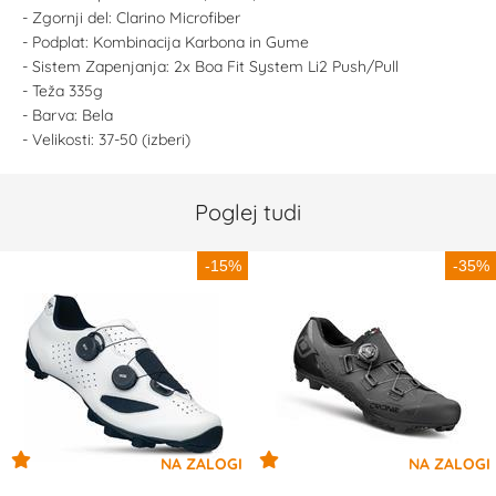
- Zgornji del: Clarino Microfiber
- Podplat: Kombinacija Karbona in Gume
- Sistem Zapenjanja: 2x Boa Fit System Li2 Push/Pull
- Teža 335g
- Barva: Bela
- Velikosti: 37-50 (izberi)
Poglej tudi
-15%
-35%