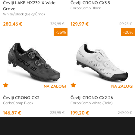
Čevlji LAKE MX239-X Wide
Čevlji CRONO CX3.5
CarboComp Black
Gravel
White/Black (Bela/Črna)
280,46 €
129,97 €
329,95 €
199,95 €
od
13,68 €
/mesec
od
12,21 €
/mesec
-35%
-20%
Čevlji CRONO CX2
Čevlji CRONO CX2 26
CarboComp Black
CarboComp White (Bela)
146,87 €
199,20 €
225,95 €
249,00 €
od
13,81 €
/mesec
od
18,70 €
/mesec