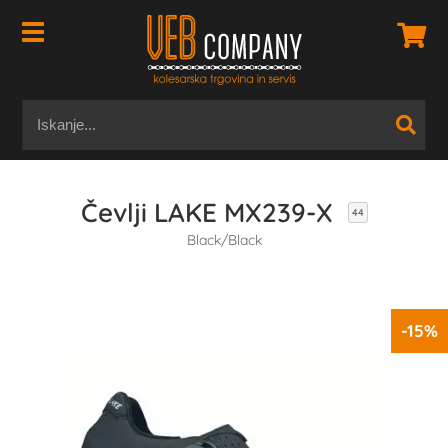
Čevlji LAKE MX239-X
44
Black/Black
-15%