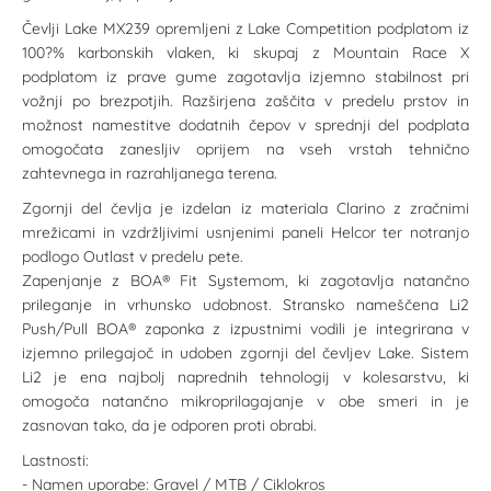
Čevlji Lake MX239 opremljeni z Lake Competition podplatom iz
100?% karbonskih vlaken, ki skupaj z Mountain Race X
podplatom iz prave gume zagotavlja izjemno stabilnost pri
vožnji po brezpotjih. Razširjena zaščita v predelu prstov in
možnost namestitve dodatnih čepov v sprednji del podplata
omogočata zanesljiv oprijem na vseh vrstah tehnično
zahtevnega in razrahljanega terena.
Zgornji del čevlja je izdelan iz materiala Clarino z zračnimi
mrežicami in vzdržljivimi usnjenimi paneli Helcor ter notranjo
podlogo Outlast v predelu pete.
Zapenjanje z BOA® Fit Systemom, ki zagotavlja natančno
prileganje in vrhunsko udobnost. Stransko nameščena Li2
Push/Pull BOA® zaponka z izpustnimi vodili je integrirana v
izjemno prilegajoč in udoben zgornji del čevljev Lake. Sistem
Li2 je ena najbolj naprednih tehnologij v kolesarstvu, ki
omogoča natančno mikroprilagajanje v obe smeri in je
zasnovan tako, da je odporen proti obrabi.
Lastnosti:
- Namen uporabe: Gravel / MTB / Ciklokros