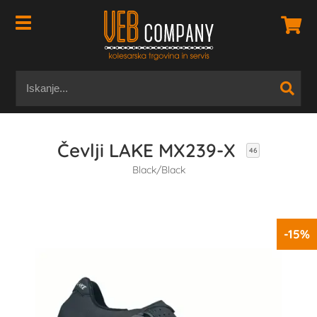
Čevlji LAKE MX239-X
46
Black/Black
-15%