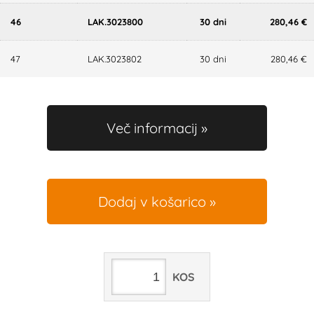
46
LAK.3023800
30 dni
280,46 €
47
LAK.3023802
30 dni
280,46 €
Več informacij
Dodaj v košarico
KOS