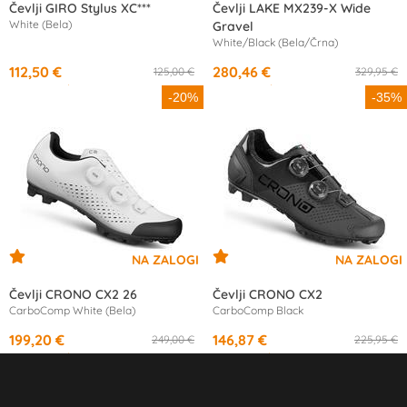
Čevlji GIRO Stylus XC***
Čevlji LAKE MX239-X Wide
White (Bela)
Gravel
White/Black (Bela/Črna)
112,50 €
280,46 €
125,00 €
329,95 €
od
10,62 €
/mesec
od
13,68 €
/mesec
-20%
-35%
Čevlji CRONO CX2 26
Čevlji CRONO CX2
CarboComp White (Bela)
CarboComp Black
199,20 €
146,87 €
249,00 €
225,95 €
od
18,70 €
/mesec
od
13,81 €
/mesec