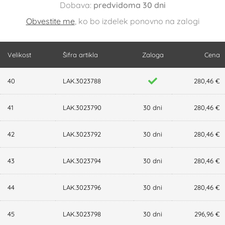
Dobava:
predvidoma 30 dni
Obvestite me
, ko bo izdelek ponovno na zalogi
Velikost
Šifra artikla
Zaloga
Cena
40
LAK.3023788
280,46 €
41
LAK.3023790
30 dni
280,46 €
42
LAK.3023792
30 dni
280,46 €
43
LAK.3023794
30 dni
280,46 €
44
LAK.3023796
30 dni
280,46 €
45
LAK.3023798
30 dni
296,96 €