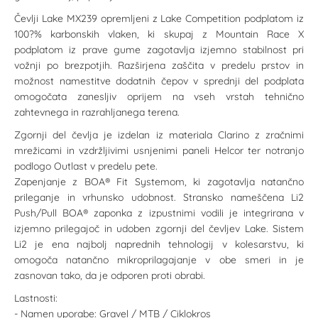
Čevlji Lake MX239 opremljeni z Lake Competition podplatom iz
100?% karbonskih vlaken, ki skupaj z Mountain Race X
podplatom iz prave gume zagotavlja izjemno stabilnost pri
vožnji po brezpotjih. Razširjena zaščita v predelu prstov in
možnost namestitve dodatnih čepov v sprednji del podplata
omogočata zanesljiv oprijem na vseh vrstah tehnično
zahtevnega in razrahljanega terena.
Zgornji del čevlja je izdelan iz materiala Clarino z zračnimi
mrežicami in vzdržljivimi usnjenimi paneli Helcor ter notranjo
podlogo Outlast v predelu pete.
Zapenjanje z BOA® Fit Systemom, ki zagotavlja natančno
prileganje in vrhunsko udobnost. Stransko nameščena Li2
Push/Pull BOA® zaponka z izpustnimi vodili je integrirana v
izjemno prilegajoč in udoben zgornji del čevljev Lake. Sistem
Li2 je ena najbolj naprednih tehnologij v kolesarstvu, ki
omogoča natančno mikroprilagajanje v obe smeri in je
zasnovan tako, da je odporen proti obrabi.
Lastnosti:
- Namen uporabe: Gravel / MTB / Ciklokros