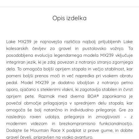
Opis izdelka
Lake MX239 je najnovejša različica najbolj priljubljenih Lake
kolesarskih čevljev za gravel in pustolovsko vožnjo. Ta
posodobljena evolucija legendarnega modela MX239 vključuje
integriran jezik, ki je zdaj povezan z notranjo stranjo zgornjega
dela. To omogoča boljši oprijem stopala in večjo stabilnost, kar
pomeni boljši prenos moči in več napredka pri vsakem obratu
pedal. Model MX239 je dodatno izboljšan z notranjo petno
oporo, ojačano s steklenimi vlakni, ki zagotavlja stabilen in čvrst
oprijem pete. Razmak med dvema BOA® zaponkama je
povečal območje prilagajanja v sprednjem delu stopala, kar
omogoča še bolj natančno in individualno prileganje. Gre za
naslednjo raven udobja, prileganja in zmogljivosti – z
modernim videzom in brezkompromisno funkcionalnostjo.
Dodajte še Mountain Race X podplat iz prave gume, in dobite
gravel čevelj, pripravljen na vsako avanturo.