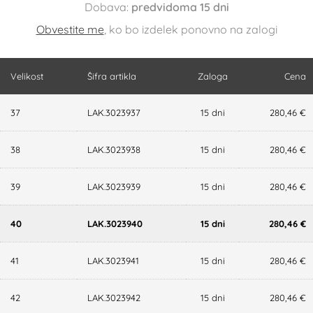
Dobava:
predvidoma 15 dni
Obvestite me
, ko bo izdelek ponovno na zalogi
Velikost
Šifra artikla
Zaloga
Cena
37
LAK.3023937
15 dni
280,46 €
38
LAK.3023938
15 dni
280,46 €
39
LAK.3023939
15 dni
280,46 €
40
LAK.3023940
15 dni
280,46 €
41
LAK.3023941
15 dni
280,46 €
42
LAK.3023942
15 dni
280,46 €