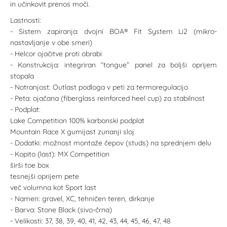
in učinkovit prenos moči.
Lastnosti:
- Sistem zapiranja: dvojni BOA® Fit System Li2 (mikro-
nastavljanje v obe smeri)
- Helcor ojačitve proti obrabi
- Konstrukcija: integriran “tongue” panel za boljši oprijem
stopala
- Notranjost: Outlast podloga v peti za termoregulacijo
- Peta: ojačana (fiberglass reinforced heel cup) za stabilnost
- Podplat:
Lake Competition 100% karbonski podplat
Mountain Race X gumijast zunanji sloj
- Dodatki: možnost montaže čepov (studs) na sprednjem delu
- Kopito (last): MX Competition
širši toe box
tesnejši oprijem pete
več volumna kot Sport last
- Namen: gravel, XC, tehničen teren, dirkanje
- Barva: Stone Black (sivo-črna)
- Velikosti: 37, 38, 39, 40, 41, 42, 43, 44, 45, 46, 47, 48