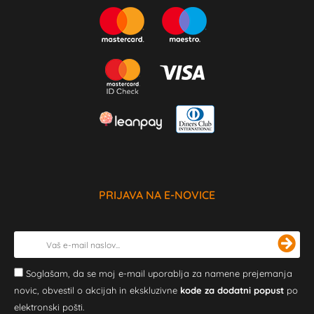
PRIJAVA NA E-NOVICE
Soglašam, da se moj e-mail uporablja za namene prejemanja
novic, obvestil o akcijah in ekskluzivne
kode za dodatni popust
po
elektronski pošti.