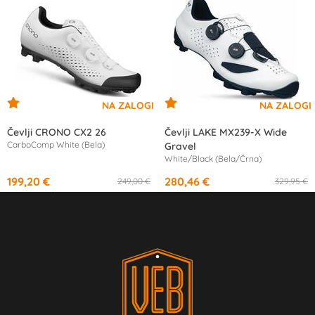
Čevlji CRONO CX2 26
Čevlji LAKE MX239-X Wide
CarboComp White (Bela)
Gravel
White/Black (Bela/Črna)
199,20 €
280,46 €
249,00 €
329,95 €
od
18,70 €
/mesec
od
13,68 €
/mesec