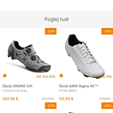
Poglej tudi
-20%
-10%
Čevlji CRONO CX1
Čevlji GIRO Stylus XC***
CarboComp Grey
White (Bela)
207,96 €
112,50 €
259,95 €
125,00 €
od
10,16 €
/mesec
od
10,62 €
/mesec
-20%
-15%