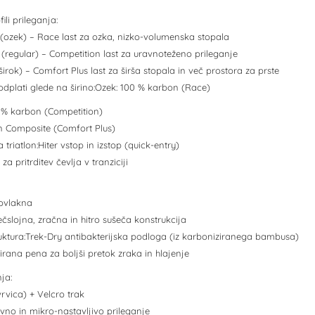
fili prileganja:
t (ozek) – Race last za ozka, nizko-volumenska stopala
 (regular) – Competition last za uravnoteženo prileganje
(širok) – Comfort Plus last za širša stopala in več prostora za prste
odplati glede na širino:Ozek: 100 % karbon (Race)
0 % karbon (Competition)
on Composite (Comfort Plus)
 triatlon:Hiter vstop in izstop (quick-entry)
 za pritrditev čevlja v tranziciji
rovlakna
slojna, zračna in hitro sušeča konstrukcija
ruktura:Trek-Dry antibakterijska podloga (iz karboniziranega bambusa)
rana pena za boljši pretok zraka in hlajenje
ja:
vrvica) + Velcro trak
avno in mikro-nastavljivo prileganje