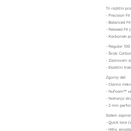
Tri različni pro
- Precision Fi
- Balanced Fit
- Relaxed Fit 
- Karbonski p
- Regular: 10
- Širok: Carb
- Zasnovani za
- Elastični trak
Zgornji del:
- Clarino mik
- NuFoam™ več
- Notranja st
- 2 mm perfori
Sistem zapiran
- Quick lace (
- Hitro, enost