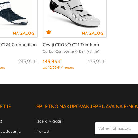
TX224 Competition
Čevlji CRONO CT1 Triathlon
CarbonComposite // Beli (White)
249,95 €
143,96 €
179,95 €
sec
od
13,53 €
/mesec
ETJE
SPLETNO NAKUPOVANJE
PRIJAVA NA E-NO
t
Izdelki v akciji
 poslovanja
Novosti