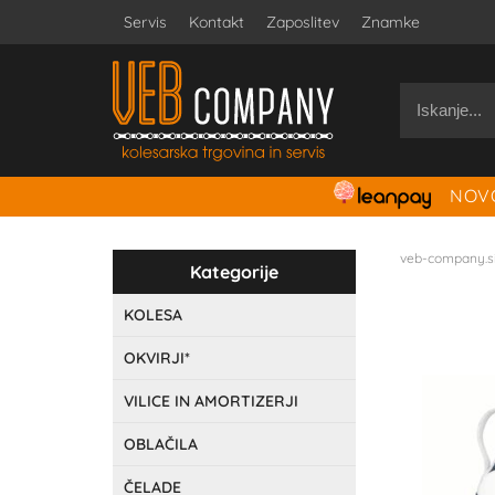
Servis
Kontakt
Zaposlitev
Znamke
NOVO
veb-company.s
Kategorije
KOLESA
OKVIRJI*
VILICE IN AMORTIZERJI
OBLAČILA
ČELADE