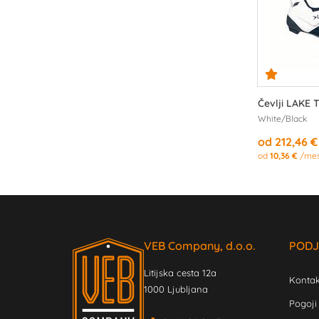
Čevlji LAKE 
White/Black
od 212,46 €
od
10,36 €
/me
VEB Company, d.o.o.
PODJ
Litijska cesta 12a
Kontak
1000 Ljubljana
Pogoji