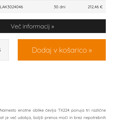
LAK3024046
30 dni
212,46 €
Več informacij
Dodaj v košarico
S
 Namesto enotne oblike čevlja TX224 ponuja tri različne
ltat je več udobja, boljši prenos moči in brez nepotrebnih