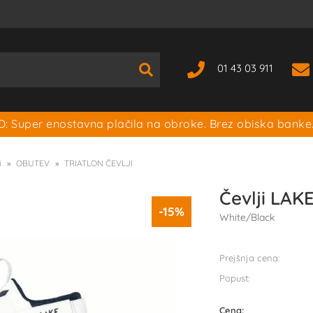
01 43 03 911
: Super enostavna plačila na obroke. Brez obiska banke
i
OBUTEV
TRIATLON ČEVLJI
Čevlji LAK
-15%
White/Black
Prejšnja cena:
Popust:
Cena: