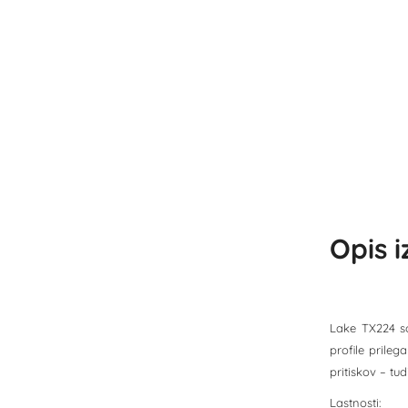
Opis 
Lake TX224 so
profile prileg
pritiskov – tud
Lastnosti: