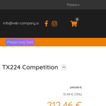
Prijava
»
0
info
veb-company.si
.
Preveri svoj limit
E TX224 Competition
44
249,95 €
37,49 € (15%)
212,46 €