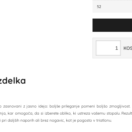
52
KO
izdelka
 zasnovani z jasno idejo: boljše prileganje pomeni boljšo zmogljivost.
anja, kar omogoča, da si izberete obliko, ki ustreza vašemu stopalu. Rezu
i pri daljših naporih ali brez nogavic, kot je pogosto v triatlonu.