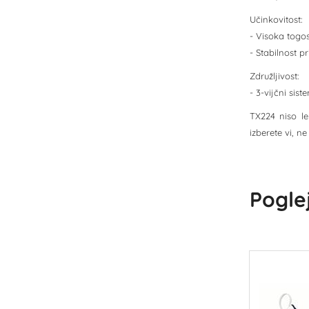
Učinkovitost:
- Visoka togo
- Stabilnost p
Združljivost:
- 3-vijčni sis
TX224 niso le
izberete vi, n
Poglej