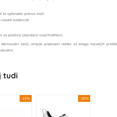
st za optimalen prenos moči
ri visokih kadencah
tem za ploščice (standard road/triathlon)
 tekmovalni čevlji, ampak predvsem rešitev za enega največjih problem
e obratno.
 tudi
-15%
-20%