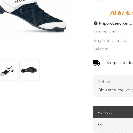
70,67 €
x
Priporočena cena p
Šifra artikla:
Blagovna znamka:
Velikost:
Brezplačna do
Dobava:
Obvestite me
, ko 
Velikost
36