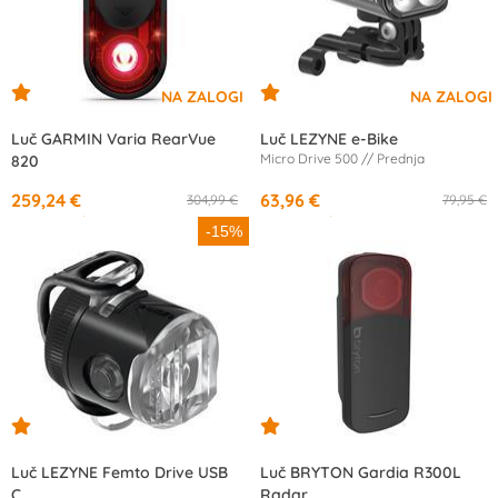
Luč GARMIN Varia RearVue
Luč LEZYNE e-Bike
Micro Drive 500 // Prednja
820
259,24 €
63,96 €
304,99 €
79,95 €
od
12,65 €
/mesec
od
11,79 €
/mesec
-15%
Luč LEZYNE Femto Drive USB
Luč BRYTON Gardia R300L
C
Radar