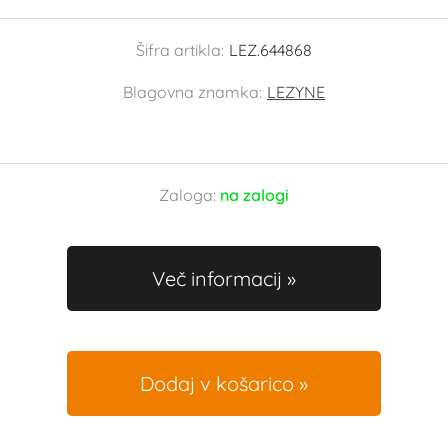
Šifra artikla:
LEZ.644868
Blagovna znamka:
LEZYNE
Zaloga:
na zalogi
Več informacij
Dodaj v košarico