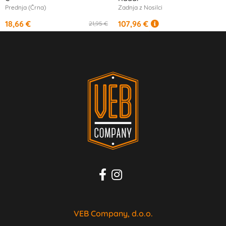
Prednja (Črna)
Zadnja z Nosilci
18,66 €
107,96 €
21,95 €
od
10,15 €
/mesec
VEB Company, d.o.o.