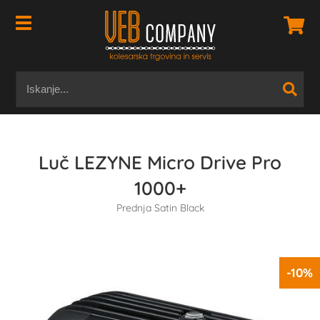
Luč LEZYNE Micro Drive Pro
1000+
Prednja Satin Black
-10%