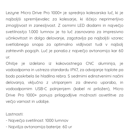
Lezyne Micro Drive Pro 1000+ je sprednja kolesarska luč, ki je
najboljši spremljevalec za kolesarje, ki iščejo neprimerljivo
zmogljivost in zanesljivost. Z osmimi LED diodami in največjo
svetilnostjo 1.000 lumnov je ta luč zasnovana za impresivno
učinkovitost in dolgo delovanje, zagotavlja pa najboljši vzorec
svetlobnega snopa za optimalno vidljivost tudi v najbolj
zahtevnih pogojih. Luč je ponaša z največjo avtonomijo kar 60
ur.
Ohišje je izdelano iz kakovostnega CNC aluminija, je
vodoodporna in ustreza standardu IPX7, za odvajanje toplote pa
bodo poskrbela še hladilna rebra. S sedmimi edinstvenimi načini
delovanja, vključno z utripanjem za dnevno uporabo, in
vodoodpornim USB-C polnjenjem (kabel ni priložen), Micro
Drive Pro 1000+ ponuja prilagodljive možnosti osvetlitve za
večjo varnost in udobje.
Lastnosti:
- Največja svetilnost: 1000 lumnov
- Najvišja avtonomija baterije: 60 ur