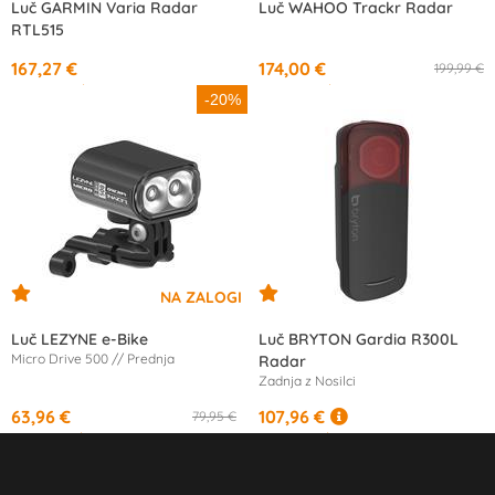
Luč GARMIN Varia Radar
Luč WAHOO Trackr Radar
RTL515
167,27 €
174,00 €
199,99 €
od
15,69 €
/mesec
od
16,35 €
/mesec
-20%
Luč LEZYNE e-Bike
Luč BRYTON Gardia R300L
Micro Drive 500 // Prednja
Radar
Zadnja z Nosilci
63,96 €
107,96 €
79,95 €
od
11,79 €
/mesec
od
10,15 €
/mesec