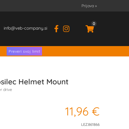
Prijava
»
0
info
veb-company.si
.
Preveri svoj limit
silec Helmet Mount
r drive
11,96 €
LEZ.861866