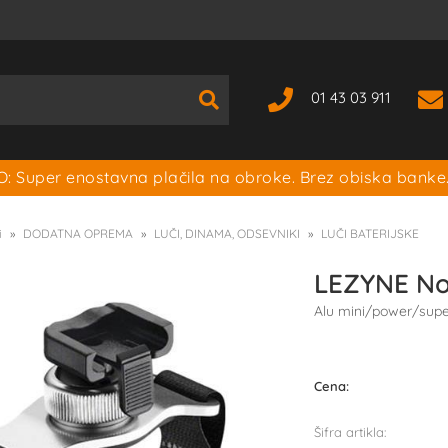
01 43 03 911
: Super enostavna plačila na obroke. Brez obiska banke
i
DODATNA OPREMA
LUČI, DINAMA, ODSEVNIKI
LUČI BATERIJSKE
LEZYNE No
Alu mini/power/supe
Cena:
Šifra artikla: