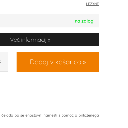
LEZYNE
na zalogi
Več informacij
Dodaj v košarico
S
na čelado pa se enostavni namesti s pomočjo priloženega