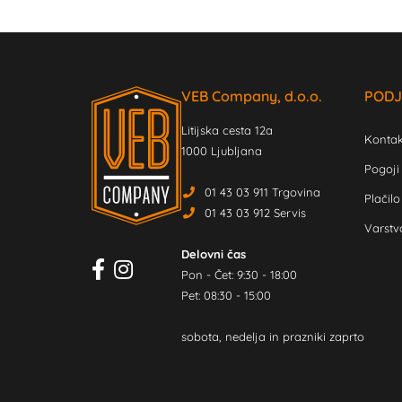
VEB Company, d.o.o.
PODJ
Litijska cesta 12a
Kontak
1000 Ljubljana
Pogoji
01 43 03 911 Trgovina
Plačilo
01 43 03 912 Servis
Varstv
Delovni čas
Pon - Čet: 9:30 - 18:00
Pet: 08:30 - 15:00
sobota, nedelja in prazniki zaprto