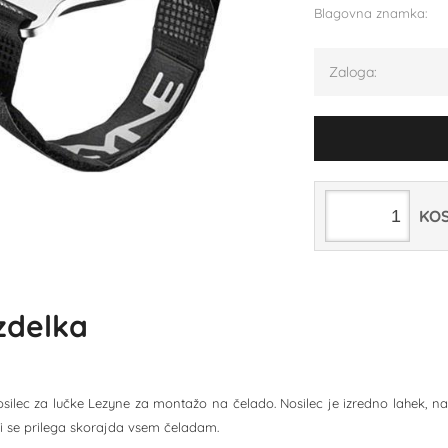
Blagovna znamka:
Zaloga:
KO
izdelka
osilec za lučke Lezyne za montažo na čelado. Nosilec je izredno lahek, 
ki se prilega skorajda vsem čeladam.