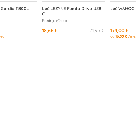
 Gardia R300L
Luč LEZYNE Femto Drive USB
Luč WAHOO 
C
i
Prednja (Črna)
18,66 €
21,95 €
174,00 €
ec
od
16,35 €
/me