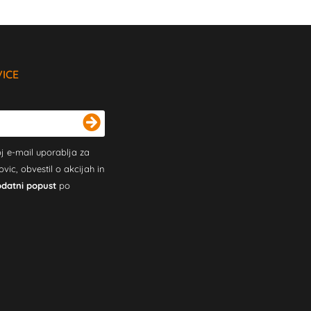
VICE
j e-mail uporablja za
c, obvestil o akcijah in
odatni popust
po