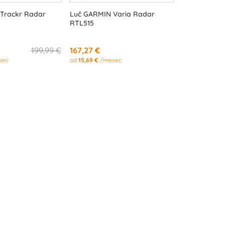
Trackr Radar
Luč GARMIN Varia Radar
RTL515
199,99 €
167,27 €
sec
od
15,69 €
/mesec