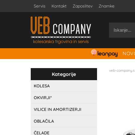
Servis
Kontakt
Zaposlitev
Znamke
NOVO
veb-company.s
Kategorije
KOLESA
OKVIRJI*
VILICE IN AMORTIZERJI
OBLAČILA
ČELADE