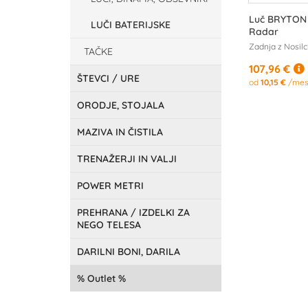
Luč BRYTON
LUČI BATERIJSKE
Radar
Zadnja z Nosilc
TAČKE
107,96 €
ŠTEVCI / URE
od
10,15 €
/mes
ORODJE, STOJALA
MAZIVA IN ČISTILA
TRENAŽERJI IN VALJI
POWER METRI
PREHRANA / IZDELKI ZA
NEGO TELESA
DARILNI BONI, DARILA
Outlet