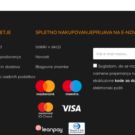
ETJE
SPLETNO NAKUPOVANJE
PRIJAVA NA E-NO
t
Izdelki v akciji
 poslovanja
Novosti
Soglašam, da se mo
 in dostava
Blagovne znamke
namene prejemanja novi
o osebnih podatkov
ekskluzivne
kode za d
elektronski pošti.