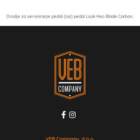
Orodje za servisiranje pedal (osi) pedal Look Keo Blade Carbon.
VEB Company, d.o.o.