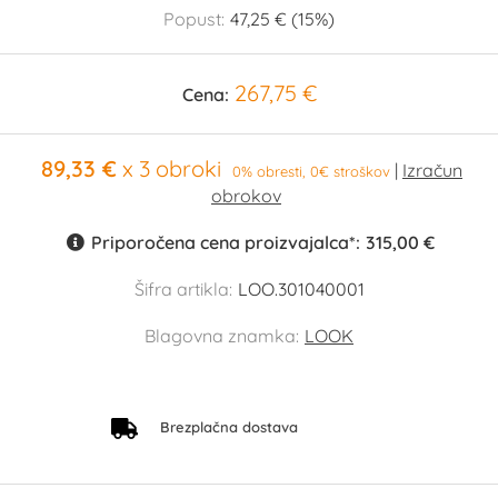
Popust:
47,25 € (15%)
267,75 €
Cena:
89,33 €
x 3 obroki
0% obresti, 0€ stroškov
Priporočena cena proizvajalca*:
315,00 €
Šifra artikla:
LOO.301040001
Blagovna znamka:
LOOK
Brezplačna dostava