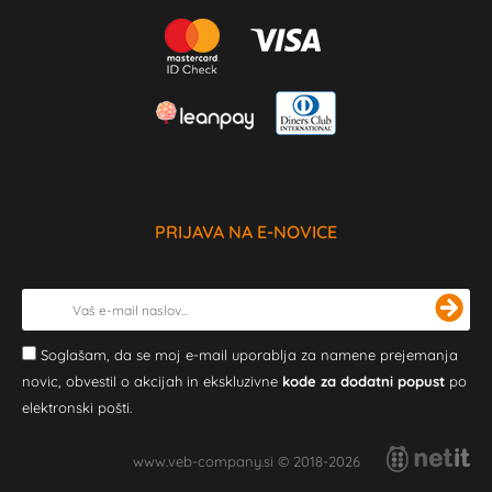
PRIJAVA NA E-NOVICE
Soglašam, da se moj e-mail uporablja za namene prejemanja
novic, obvestil o akcijah in ekskluzivne
kode za dodatni popust
po
elektronski pošti.
www.veb-company.si © 2018-2026