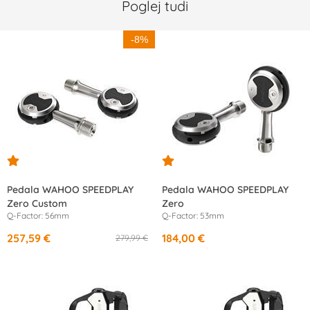
Poglej tudi
-8%
Pedala WAHOO SPEEDPLAY
Pedala WAHOO SPEEDPLAY
Zero Custom
Zero
Q-Factor: 56mm
Q-Factor: 53mm
257,59 €
184,00 €
279,99 €
od
12,60 €
/mesec
od
17,29 €
/mesec