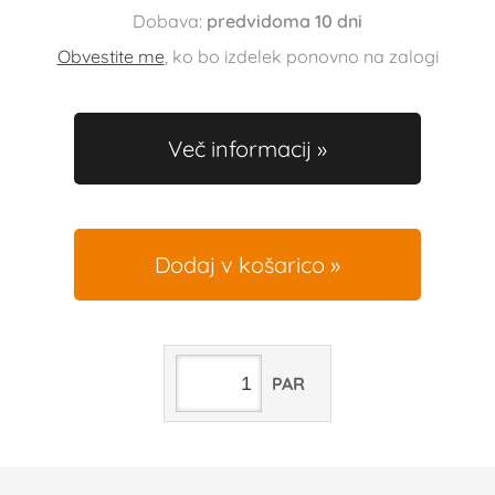
Dobava:
predvidoma 10 dni
Obvestite me
, ko bo izdelek ponovno na zalogi
Več informacij
Dodaj v košarico
PAR