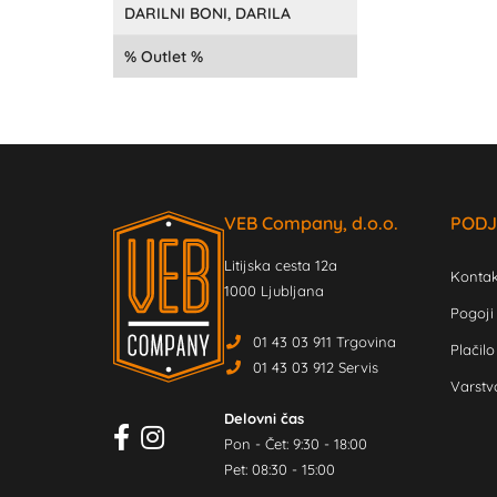
DARILNI BONI, DARILA
Outlet
VEB Company, d.o.o.
PODJ
Litijska cesta 12a
Kontak
1000 Ljubljana
Pogoji
01 43 03 911 Trgovina
Plačilo
01 43 03 912 Servis
Varstv
Delovni čas
Pon - Čet: 9:30 - 18:00
Pet: 08:30 - 15:00