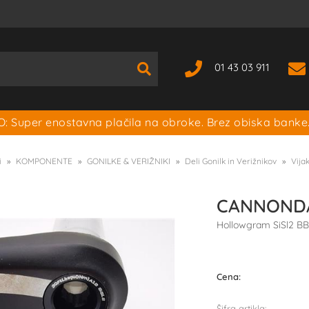
01 43 03 911
: Super enostavna plačila na obroke. Brez obiska banke
i
KOMPONENTE
GONILKE & VERIŽNIKI
Deli Gonilk in Verižnikov
Vijak
CANNONDAL
Hollowgram SiSl2 B
Cena:
Šifra artikla: