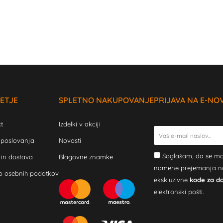
ETJE
SPLETNO NAKUPOVANJE
PRIJAVA NA E-NO
t
Izdelki v akciji
 poslovanja
Novosti
Soglašam, da se mo
 in dostava
Blagovne znamke
namene prejemanja novi
o osebnih podatkov
ekskluzivne
kode za d
elektronski pošti.