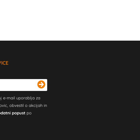
VICE
j e-mail uporablja za
c, obvestil o akcijah in
odatni popust
po