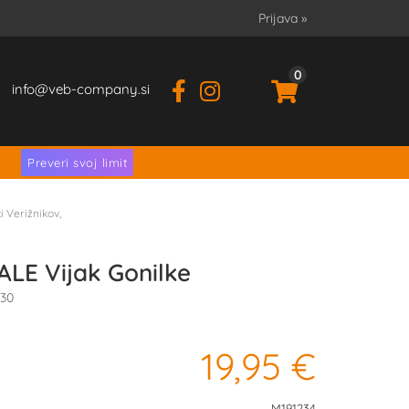
Prijava
»
0
info
veb-company.si
.
Preveri svoj limit
i Verižnikov,
E Vijak Gonilke
B30
19,95 €
M19.1234