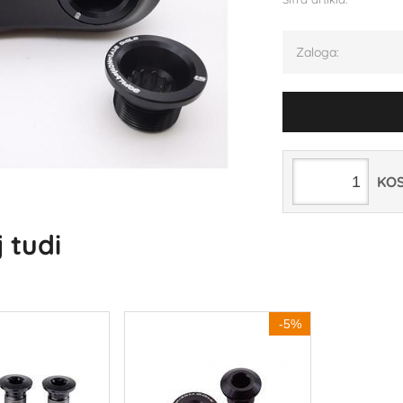
Zaloga:
KO
 tudi
-5%