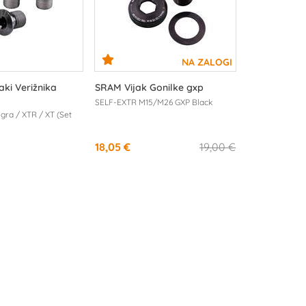
ki Verižnika
SRAM Vijak Gonilke gxp
SELF-EXTR M15/M26 GXP Black
gra / XTR / XT (Set
18,05 €
19,00 €