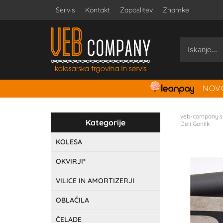
Servis
Kontakt
Zaposlitev
Znamke
NOVO
veb-company.s
Kategorije
Deli Gonilk
KOLESA
OKVIRJI*
VILICE IN AMORTIZERJI
OBLAČILA
ČELADE