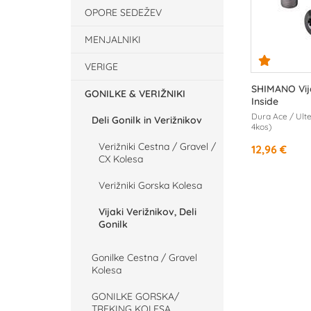
OPORE SEDEŽEV
MENJALNIKI
VERIGE
SHIMANO Vija
GONILKE & VERIŽNIKI
Inside
Dura Ace / Ulte
Deli Gonilk in Verižnikov
4kos)
Verižniki Cestna / Gravel /
12,96 €
CX Kolesa
Verižniki Gorska Kolesa
Vijaki Verižnikov, Deli
Gonilk
Gonilke Cestna / Gravel
Kolesa
GONILKE GORSKA/
TREKING KOLESA