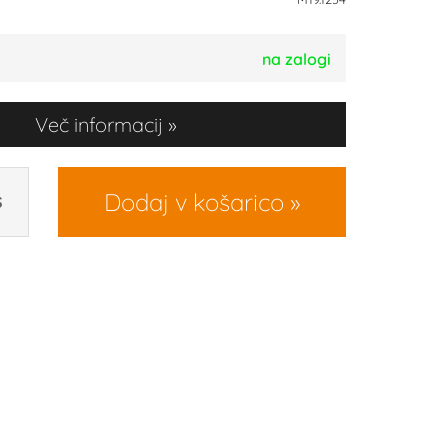
na zalogi
Več informacij
Dodaj v košarico
S