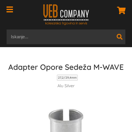
Adapter Opore Sedeža M-WAVE
27,2/29,4mm
Alu Silver