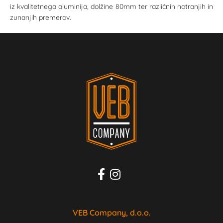
iz kvalitetnega aluminija, dolžine 80mm ter različnih notranjih in
zunanjih premerov.
VEB Company, d.o.o.