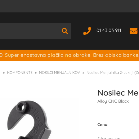
01 43 03 911
: Super enostavna plačila na obroke. Brez obiska banke
i
KOMPONENTE
NOSILCI MENJALNIKOV
Nosilec Menjalnika 2-Luknji (Za
Nosilec M
Alloy CNC Black
Cena:
Šifra artikla: