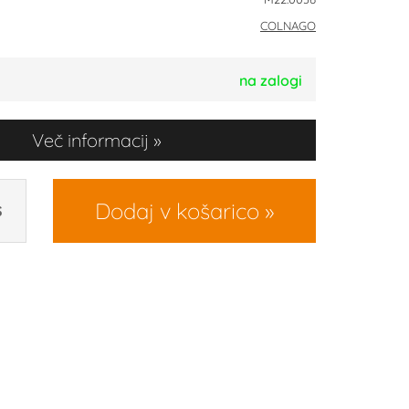
COLNAGO
na zalogi
Več informacij
Dodaj v košarico
S