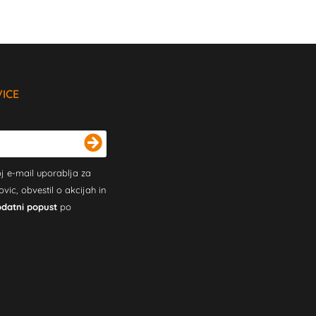
VICE
j e-mail uporablja za
c, obvestil o akcijah in
odatni popust
po