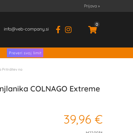
Prijava
»
0
info
veb-company.si
.
Preveri svoj limit
 Pritrditev na
enjlanika COLNAGO Extreme
39,96 €
M22.0036