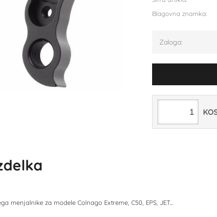
Blagovna znamka:
Zaloga:
KO
izdelka
ega menjalnike za modele Colnago Extreme, C50, EPS, JET...