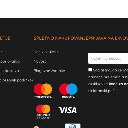
ETJE
SPLETNO NAKUPOVANJE
PRIJAVA NA E-NO
t
Izdelki v akciji
 poslovanja
Novosti
Soglašam, da se mo
 in dostava
Blagovne znamke
namene prejemanja novi
o osebnih podatkov
ekskluzivne
kode za d
elektronski pošti.