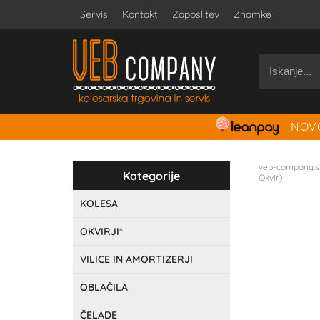
Servis
Kontakt
Zaposlitev
Znamke
NOVO
veb-company.s
Kategorije
Okvir)
KOLESA
OKVIRJI*
VILICE IN AMORTIZERJI
OBLAČILA
ČELADE