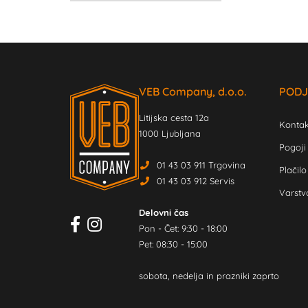
VEB Company, d.o.o.
PODJ
Litijska cesta 12a
Kontak
1000 Ljubljana
Pogoji
01 43 03 911 Trgovina
Plačilo
01 43 03 912 Servis
Varstv
Delovni čas
Pon - Čet: 9:30 - 18:00
Pet: 08:30 - 15:00
sobota, nedelja in prazniki zaprto