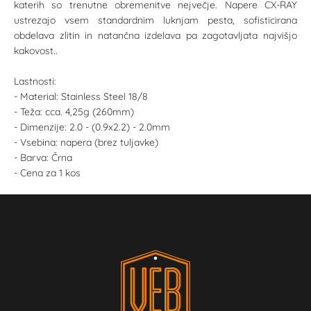
katerih so trenutne obremenitve nejvečje. Napere CX-RAY
ustrezajo vsem standardnim luknjam pesta, sofisticirana
obdelava zlitin in natančna izdelava pa zagotavljata najvišjo
kakovost..
Lastnosti:
- Material: Stainless Steel 18/8
- Teža: cca. 4,25g (260mm)
- Dimenzije: 2.0 - (0.9x2.2) - 2.0mm
- Vsebina: napera (brez tuljavke)
- Barva: Črna
- Cena za 1 kos