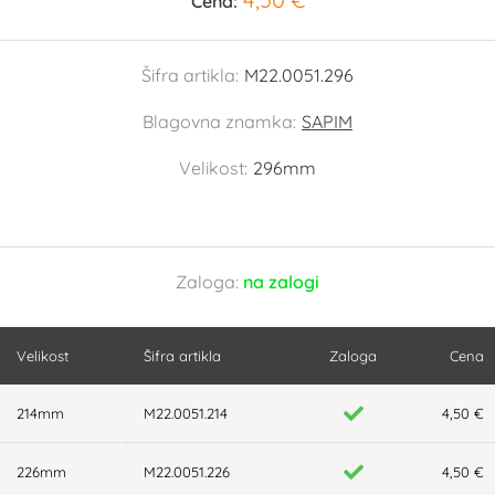
Cena:
Šifra artikla:
M22.0051.296
Blagovna znamka:
SAPIM
Velikost:
296mm
Zaloga:
na zalogi
Velikost
Šifra artikla
Zaloga
Cena
214mm
M22.0051.214
4,50 €
226mm
M22.0051.226
4,50 €