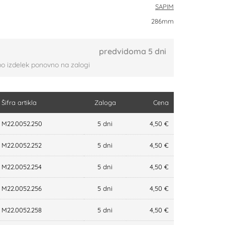
SAPIM
286mm
predvidoma 5 dni
bo izdelek ponovno na zalogi
Šifra artikla
Zaloga
Cena
M22.0052.250
5 dni
4,50 €
M22.0052.252
5 dni
4,50 €
M22.0052.254
5 dni
4,50 €
M22.0052.256
5 dni
4,50 €
M22.0052.258
5 dni
4,50 €