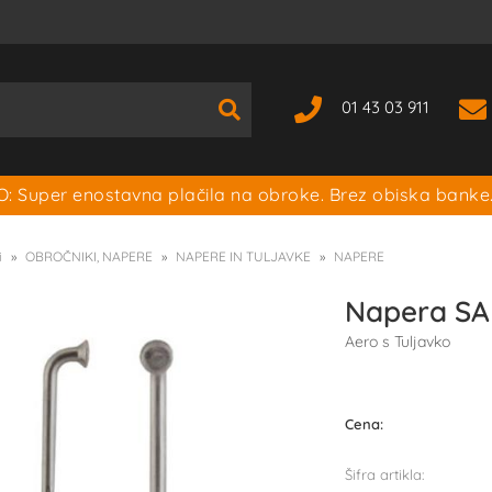
01 43 03 911
: Super enostavna plačila na obroke. Brez obiska banke
i
OBROČNIKI, NAPERE
NAPERE IN TULJAVKE
NAPERE
Napera SA
Aero s Tuljavko
Cena:
Šifra artikla: