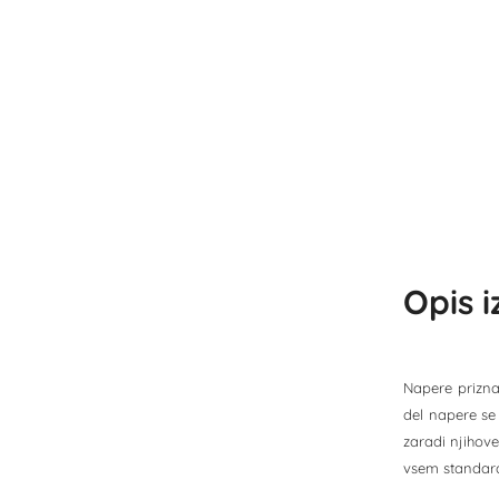
Opis 
Napere priznan
del napere se 
zaradi njihove
vsem standardn