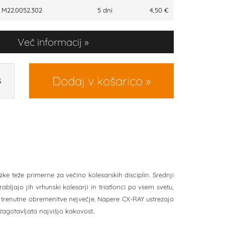
M22.0052.302
5 dni
4,50 €
Več informacij
Dodaj v košarico
S
zke teže primerne za večino kolesarskih disciplin. Srednji
bljajo jih vrhunski kolesarji in triatlonci po vsem svetu,
 so trenutne obremenitve nejvečje. Napere CX-RAY ustrezajo
agotavljata najvišjo kakovost..