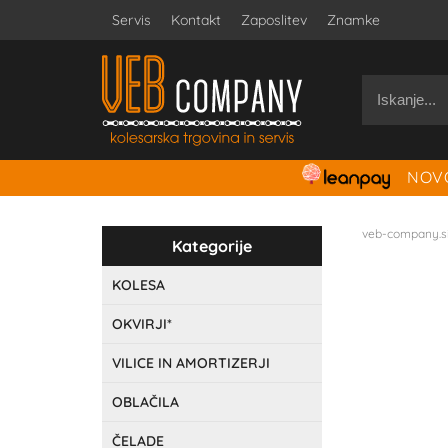
Servis
Kontakt
Zaposlitev
Znamke
NOVO
veb-company.s
Kategorije
KOLESA
OKVIRJI*
VILICE IN AMORTIZERJI
OBLAČILA
ČELADE