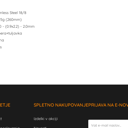
inless Steel 18/8
4,25g (260mm)
.0 - (0.9x2.2) - 2.0mm
pera+tuljavka
rna
s
ETJE
SPLETNO NAKUPOVANJE
PRIJAVA NA E-NO
t
Izdelki v akciji