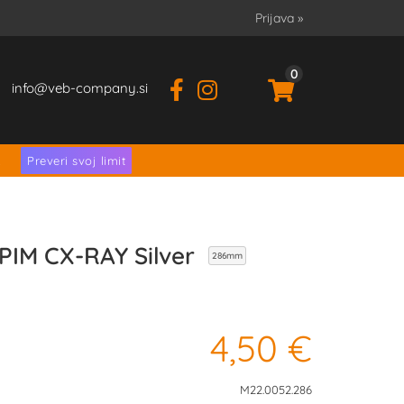
Prijava
»
0
info
veb-company.si
.
Preveri svoj limit
PIM CX-RAY Silver
286mm
4,50 €
M22.0052.286