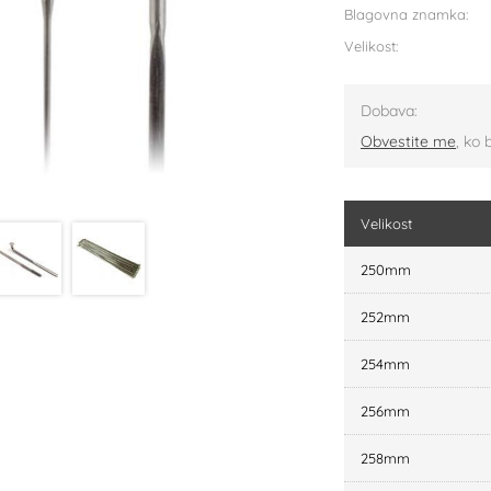
Blagovna znamka:
Velikost:
Dobava:
Obvestite me
, ko 
Velikost
250mm
252mm
254mm
256mm
258mm