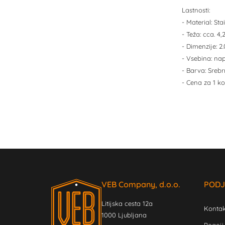
Lastnosti:
- Material: Sta
- Teža: cca. 
- Dimenzije: 2
- Vsebina: na
- Barva: Sreb
- Cena za 1 ko
VEB Company, d.o.o.
PODJ
Litijska cesta 12a
Kontak
1000 Ljubljana