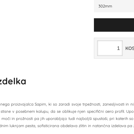
302mm
KO
izdelka
ega proizvajalca Sapim, ki so zaradi svoje trpežnosti, zanesljivosti in ni
stisne v posebnem kalupu, da se oblikuje njen specifični aero profil. Upora
 moči in prožnosti pa jih uporabljajo tudi najboljši spustaši, pri katerih
im luknjam pesta, sofisticirana obdelava zlitin in natančna izdelava pa z