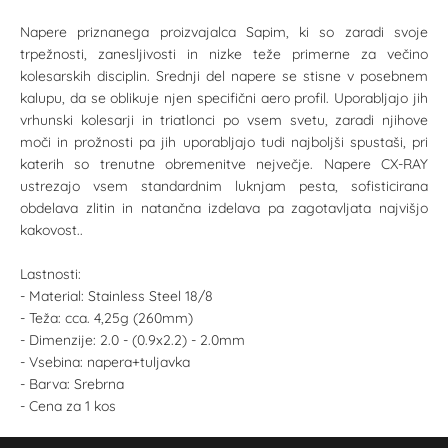
Napere priznanega proizvajalca Sapim, ki so zaradi svoje
trpežnosti, zanesljivosti in nizke teže primerne za večino
kolesarskih disciplin. Srednji del napere se stisne v posebnem
kalupu, da se oblikuje njen specifični aero profil. Uporabljajo jih
vrhunski kolesarji in triatlonci po vsem svetu, zaradi njihove
moči in prožnosti pa jih uporabljajo tudi najboljši spustaši, pri
katerih so trenutne obremenitve nejvečje. Napere CX-RAY
ustrezajo vsem standardnim luknjam pesta, sofisticirana
obdelava zlitin in natančna izdelava pa zagotavljata najvišjo
kakovost..
Lastnosti:
- Material: Stainless Steel 18/8
- Teža: cca. 4,25g (260mm)
- Dimenzije: 2.0 - (0.9x2.2) - 2.0mm
- Vsebina: napera+tuljavka
- Barva: Srebrna
- Cena za 1 kos