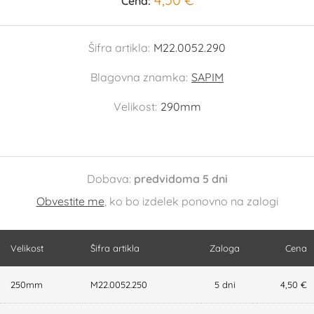
Cena:
Šifra artikla:
M22.0052.290
Blagovna znamka:
SAPIM
Velikost:
290mm
Dobava:
predvidoma 5 dni
Obvestite me
, ko bo izdelek ponovno na zalogi
Velikost
Šifra artikla
Zaloga
Cena
250mm
M22.0052.250
5 dni
4,50 €