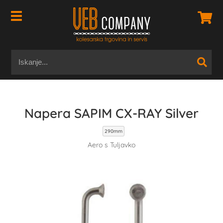
Napera SAPIM CX-RAY Silver
290mm
Aero s Tuljavko