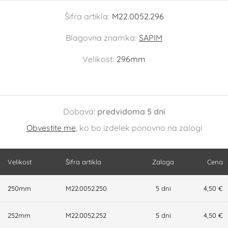
Šifra artikla:
M22.0052.296
Blagovna znamka:
SAPIM
Velikost:
296mm
Dobava:
predvidoma 5 dni
Obvestite me
, ko bo izdelek ponovno na zalogi
Velikost
Šifra artikla
Zaloga
Cena
250mm
M22.0052.250
5 dni
4,50 €
252mm
M22.0052.252
5 dni
4,50 €