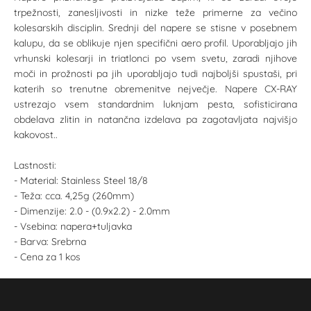
trpežnosti, zanesljivosti in nizke teže primerne za večino
kolesarskih disciplin. Srednji del napere se stisne v posebnem
kalupu, da se oblikuje njen specifični aero profil. Uporabljajo jih
vrhunski kolesarji in triatlonci po vsem svetu, zaradi njihove
moči in prožnosti pa jih uporabljajo tudi najboljši spustaši, pri
katerih so trenutne obremenitve nejvečje. Napere CX-RAY
ustrezajo vsem standardnim luknjam pesta, sofisticirana
obdelava zlitin in natančna izdelava pa zagotavljata najvišjo
kakovost..
Lastnosti:
- Material: Stainless Steel 18/8
- Teža: cca. 4,25g (260mm)
- Dimenzije: 2.0 - (0.9x2.2) - 2.0mm
- Vsebina: napera+tuljavka
- Barva: Srebrna
- Cena za 1 kos