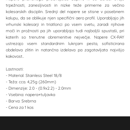
trpežnosti, zanesljivosti in nizke teže primerne za večino
kolesarskih disciplin. Srednji del napere se stisne v posebnem
kalupu, da se oblikuje njen specifični aero profil. Uporabljajo jih
vrhunski kolesarji in triatlonci po vsem svetu, zaradi njihove
moči in prožnosti pa jih uporabljajo tudi najboljši spustaši, pri
katerih so trenutne obremenitve nejvečje. Napere CX-RAY
ustrezajo vsem standardnim luknjam pesta, sofisticirana
obdelava zlitin in natančna izdelava pa zagotavljata najvišjo
kakovost..
Lastnosti:
- Material: Stainless Steel 18/8
- Teža: cca. 4,25g (260mm)
- Dimenzije: 2.0 - (0.9x2.2) - 2.0mm
- Vsebina: napera+tuljavka
- Barva: Srebrna
- Cena za 1 kos