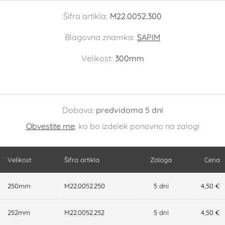
Šifra artikla:
M22.0052.300
Blagovna znamka:
SAPIM
Velikost:
300mm
Dobava:
predvidoma 5 dni
Obvestite me
, ko bo izdelek ponovno na zalogi
Velikost
Šifra artikla
Zaloga
Cena
250mm
M22.0052.250
5 dni
4,50 €
252mm
M22.0052.252
5 dni
4,50 €