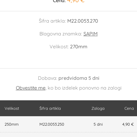
Cena:
Šifra artikla:
M22.0053.270
Blagovna znamka:
SAPIM
Velikost:
270mm
Dobava:
predvidoma 5 dni
Obvestite me
, ko bo izdelek ponovno na zalogi
Velikost
Šifra artikla
Zaloga
Cena
250mm
M22.0053.250
5 dni
4,90 €