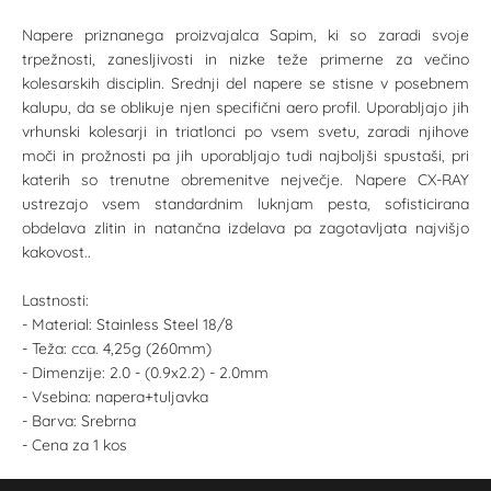
Napere priznanega proizvajalca Sapim, ki so zaradi svoje
trpežnosti, zanesljivosti in nizke teže primerne za večino
kolesarskih disciplin. Srednji del napere se stisne v posebnem
kalupu, da se oblikuje njen specifični aero profil. Uporabljajo jih
vrhunski kolesarji in triatlonci po vsem svetu, zaradi njihove
moči in prožnosti pa jih uporabljajo tudi najboljši spustaši, pri
katerih so trenutne obremenitve nejvečje. Napere CX-RAY
ustrezajo vsem standardnim luknjam pesta, sofisticirana
obdelava zlitin in natančna izdelava pa zagotavljata najvišjo
kakovost..
Lastnosti:
- Material: Stainless Steel 18/8
- Teža: cca. 4,25g (260mm)
- Dimenzije: 2.0 - (0.9x2.2) - 2.0mm
- Vsebina: napera+tuljavka
- Barva: Srebrna
- Cena za 1 kos