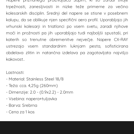
Napere priznanega proizvajalca Sapim, ki so zaradi svoje
trpežnosti, zanesljivosti in nizke teže primerne za večino
kolesarskih disciplin. Srednji del napere se stisne v posebnem
kalupu, da se oblikuje njen specifični aero profil. Uporabljajo jih
vrhunski kolesarji in triatlonci po vsem svetu, zaradi njihove
moči in prožnosti pa jih uporabljajo tudi najboljši spustaši, pri
katerih so trenutne obremenitve nejvečje. Napere CX-RAY
ustrezajo vsem standardnim luknjam pesta, sofisticirana
obdelava zlitin in natančna izdelava pa zagotavljata najvišjo
kakovost..
Lastnosti:
- Material: Stainless Steel 18/8
- Teža: cca. 4,25g (260mm)
- Dimenzije: 2.0 - (0.9x2.2) - 2.0mm
- Vsebina: napera+tuljavka
- Barva: Srebrna
- Cena za 1 kos