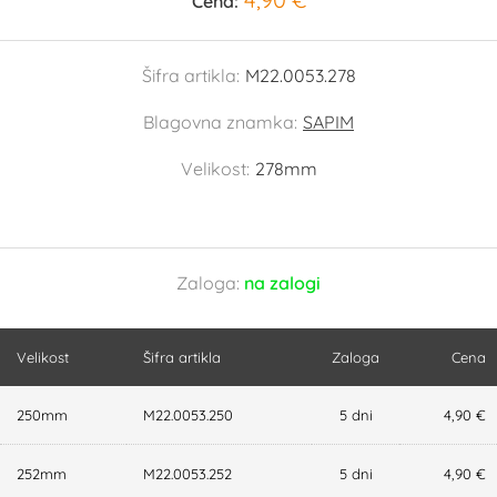
Cena:
Šifra artikla:
M22.0053.278
Blagovna znamka:
SAPIM
Velikost:
278mm
Zaloga:
na zalogi
Velikost
Šifra artikla
Zaloga
Cena
250mm
M22.0053.250
5 dni
4,90 €
252mm
M22.0053.252
5 dni
4,90 €