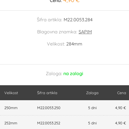
Cena:
Šifra artikla:
M22.0053.284
Blagovna znamka:
SAPIM
Velikost:
284mm
Zaloga:
na zalogi
Velikost
Šifra artikla
Zaloga
Cena
250mm
M22.0053.250
5 dni
4,90 €
252mm
M22.0053.252
5 dni
4,90 €