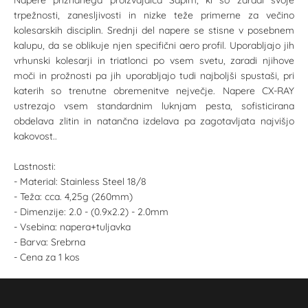
Napere priznanega proizvajalca Sapim, ki so zaradi svoje
trpežnosti, zanesljivosti in nizke teže primerne za večino
kolesarskih disciplin. Srednji del napere se stisne v posebnem
kalupu, da se oblikuje njen specifični aero profil. Uporabljajo jih
vrhunski kolesarji in triatlonci po vsem svetu, zaradi njihove
moči in prožnosti pa jih uporabljajo tudi najboljši spustaši, pri
katerih so trenutne obremenitve nejvečje. Napere CX-RAY
ustrezajo vsem standardnim luknjam pesta, sofisticirana
obdelava zlitin in natančna izdelava pa zagotavljata najvišjo
kakovost..
Lastnosti:
- Material: Stainless Steel 18/8
- Teža: cca. 4,25g (260mm)
- Dimenzije: 2.0 - (0.9x2.2) - 2.0mm
- Vsebina: napera+tuljavka
- Barva: Srebrna
- Cena za 1 kos