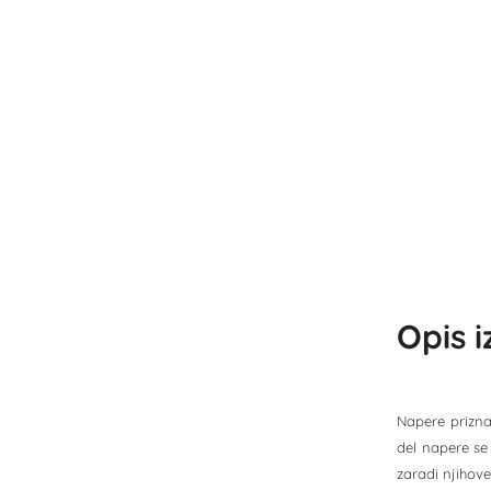
Opis 
Napere priznan
del napere se 
zaradi njihove