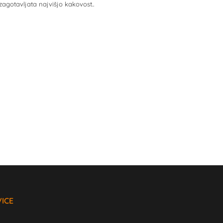
agotavljata najvišjo kakovost..
VICE