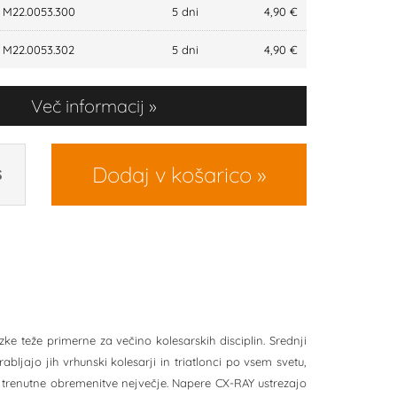
M22.0053.300
5 dni
4,90 €
M22.0053.302
5 dni
4,90 €
Več informacij
Dodaj v košarico
S
zke teže primerne za večino kolesarskih disciplin. Srednji
bljajo jih vrhunski kolesarji in triatlonci po vsem svetu,
 so trenutne obremenitve nejvečje. Napere CX-RAY ustrezajo