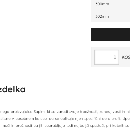
300mm
302mm
KO
izdelka
ega proizvajalca Sapim, ki so zaradi svoje trpežnosti, zanesljivosti in ni
stisne v posebnem kalupu, da se oblikuje njen specifični aero profil. Upora
 moči in prožnosti pa jih uporabljajo tudi najboljši spustaši, pri katerih