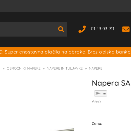
01 43 03 911
: Super enostavna plačila na obroke. Brez obiska banke
i
OBROČNIKI, NAPERE
NAPERE IN TULJAVKE
NAPERE
Napera SAP
294mm
Aero
Cena: