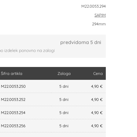
M22.0053.294
SAPIM
294mm
predvidoma 5 dni
bo izdelek ponovno na zalogi
Šifra artikla
Zaloga
Cena
M22.0053.250
5 dni
4,90 €
M22.0053.252
5 dni
4,90 €
M22.0053.254
5 dni
4,90 €
M22.0053.256
5 dni
4,90 €