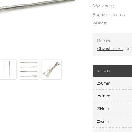
Šifra artikla:
Blagovna znamka:
Velikost:
Dobava:
Obvestite me
, ko 
Velikost
250mm
252mm
254mm
256mm