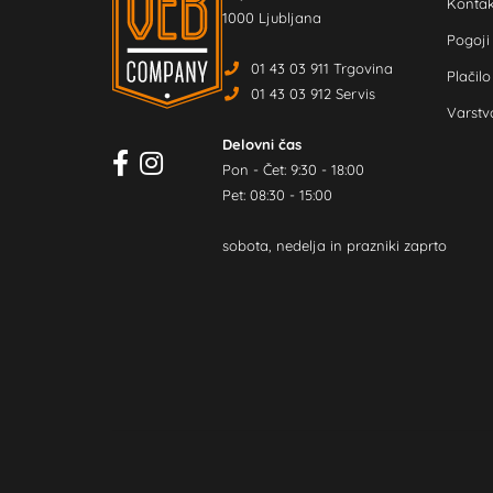
Kontak
1000 Ljubljana
Pogoji
01 43 03 911 Trgovina
Plačilo
01 43 03 912 Servis
Varstv
Delovni čas
Pon - Čet: 9:30 - 18:00
Pet: 08:30 - 15:00
sobota, nedelja in prazniki zaprto