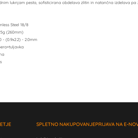
im luknjam pesta, sofisticirana obdelava zlitin in natančna izdelava pa z
inless Steel 18/8
4,25g (260mm)
.0 - (0.9x2.2) - 2.0mm
pera+tuljavka
rna
s
ETJE
SPLETNO NAKUPOVANJE
PRIJAVA NA E-NO