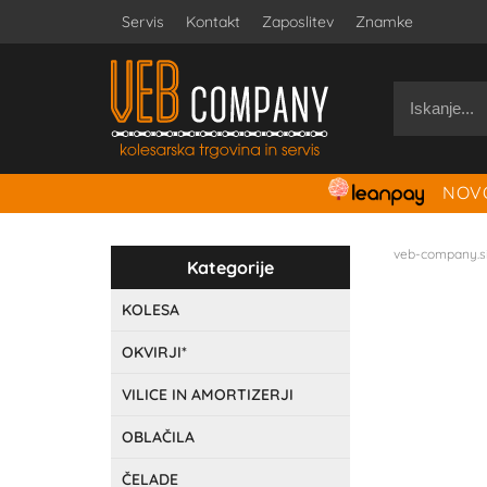
Servis
Kontakt
Zaposlitev
Znamke
NOVO
veb-company.s
Kategorije
KOLESA
OKVIRJI*
VILICE IN AMORTIZERJI
OBLAČILA
ČELADE