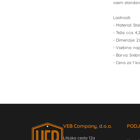
vsem standardn
Lastnosti:
- Material: Sta
- Teža: cca. 
- Dimenzije: 2
- Vsebina: na
- Barva: Sreb
- Cena za 1 ko
VEB Company, d.o.o.
PODJ
Litijska cesta 12a