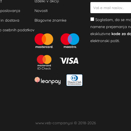
t
Izdelki v akciji
 poslovanja
Novosti
Soglašam, da se mo
 in dostava
Blagovne znamke
namene prejemanja novi
o osebnih podatkov
ekskluzivne
kode za d
elektronski pošti.
www.veb-company.si © 2018-2026