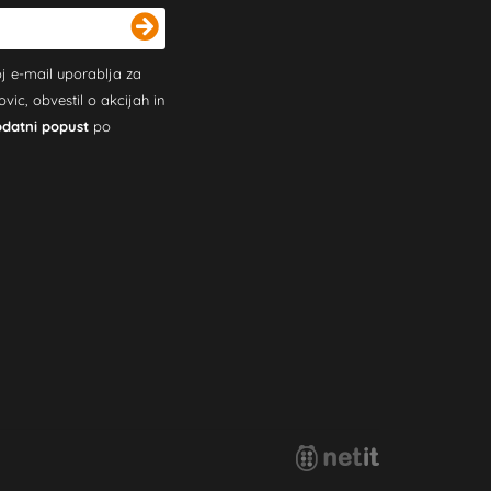
j e-mail uporablja za
c, obvestil o akcijah in
odatni popust
po