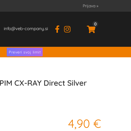
Prijava
»
0
info
veb-company.si
.
Preveri svoj limit
IM CX-RAY Direct Silver
4,90 €