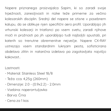
Napere priznanega proizvajalca Sapim, ki so zaradi svoje
trpežnosti, zanesljivosti in nizke teže primerne za večino
kolesarskih disciplin. Srednji del napere se stisne v posebnem
kalupu, da se oblikuje njen specifični aero profil. Uporabljajo jih
vrhunski kolesarji in triatlonci po vsem svetu, zaradi njihove
moči in prožnosti pa jih uporabljajo tudi najboljši spustaši, pri
katerih so trenutne obremenitve nejvečje. Napere CX-RAY
ustrezajo vsem standardnim luknjam pesta, sofisticirana
obdelava zlitin in natančna izdelava pa zagotavljata najvišjo
kakovost..
Lastnosti:
- Material: Stainless Steel 18/8
- Teža: cca. 4,25g (260mm)
- Dimenzije: 2.0 - (0.9x2.2) - 2.0mm
- Vsebina: napera+tuljavka
- Barva: Črna
- Cena za 1 kos