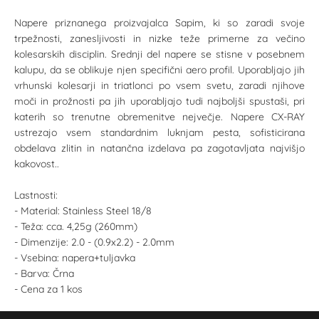
Napere priznanega proizvajalca Sapim, ki so zaradi svoje
trpežnosti, zanesljivosti in nizke teže primerne za večino
kolesarskih disciplin. Srednji del napere se stisne v posebnem
kalupu, da se oblikuje njen specifični aero profil. Uporabljajo jih
vrhunski kolesarji in triatlonci po vsem svetu, zaradi njihove
moči in prožnosti pa jih uporabljajo tudi najboljši spustaši, pri
katerih so trenutne obremenitve nejvečje. Napere CX-RAY
ustrezajo vsem standardnim luknjam pesta, sofisticirana
obdelava zlitin in natančna izdelava pa zagotavljata najvišjo
kakovost..
Lastnosti:
- Material: Stainless Steel 18/8
- Teža: cca. 4,25g (260mm)
- Dimenzije: 2.0 - (0.9x2.2) - 2.0mm
- Vsebina: napera+tuljavka
- Barva: Črna
- Cena za 1 kos