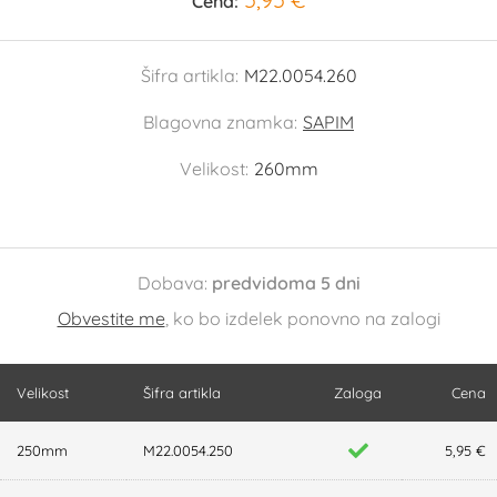
Cena:
Šifra artikla:
M22.0054.260
Blagovna znamka:
SAPIM
Velikost:
260mm
Dobava:
predvidoma 5 dni
Obvestite me
, ko bo izdelek ponovno na zalogi
Velikost
Šifra artikla
Zaloga
Cena
250mm
M22.0054.250
5,95 €