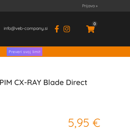
Prijava
»
0
info
veb-company.si
.
Preveri svoj limit
PIM CX-RAY Blade Direct
5,95 €