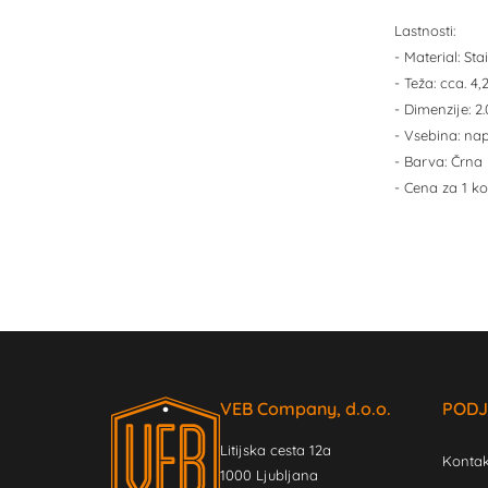
Lastnosti:
- Material: Sta
- Teža: cca. 
- Dimenzije: 2
- Vsebina: na
- Barva: Črna
- Cena za 1 ko
VEB Company, d.o.o.
PODJ
Litijska cesta 12a
Kontak
1000 Ljubljana