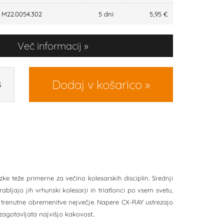
M22.0054.302
5 dni
5,95 €
Več informacij
Dodaj v košarico
S
zke teže primerne za večino kolesarskih disciplin. Srednji
bljajo jih vrhunski kolesarji in triatlonci po vsem svetu,
 so trenutne obremenitve nejvečje. Napere CX-RAY ustrezajo
agotavljata najvišjo kakovost..