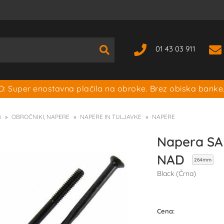
01 43 03 911
: Super enostavna plačila na obroke. Brez obiska banke
i
OBROČNIKI, NAPERE
NAPERE IN TULJAVKE
NAPERE
Napera SA
NAD
264mm
Black (Črna)
Cena: