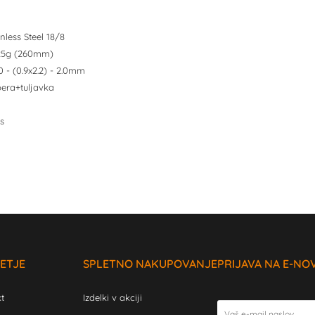
inless Steel 18/8
4,25g (260mm)
.0 - (0.9x2.2) - 2.0mm
pera+tuljavka
s
ETJE
SPLETNO NAKUPOVANJE
PRIJAVA NA E-NO
t
Izdelki v akciji