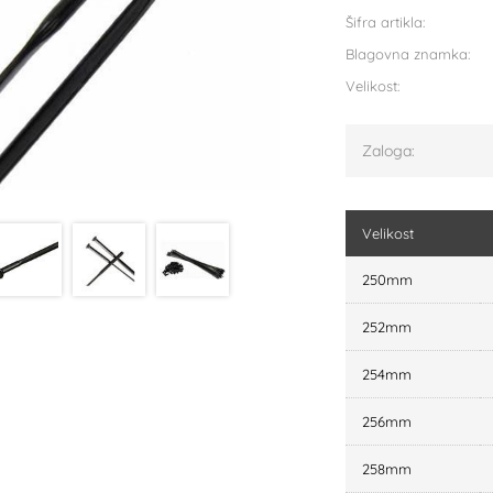
Šifra artikla:
Blagovna znamka:
Velikost:
Zaloga:
Velikost
250mm
252mm
254mm
256mm
258mm