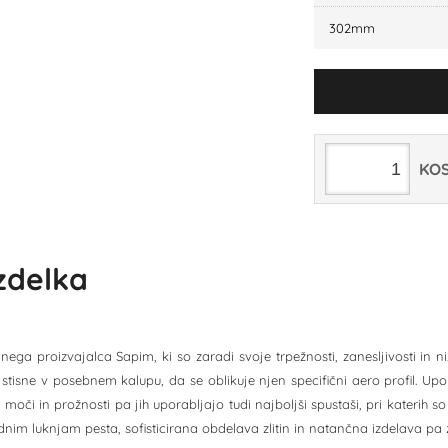
302mm
KO
izdelka
ega proizvajalca Sapim, ki so zaradi svoje trpežnosti, zanesljivosti in ni
stisne v posebnem kalupu, da se oblikuje njen specifični aero profil. Upora
 moči in prožnosti pa jih uporabljajo tudi najboljši spustaši, pri katerih
im luknjam pesta, sofisticirana obdelava zlitin in natančna izdelava pa z