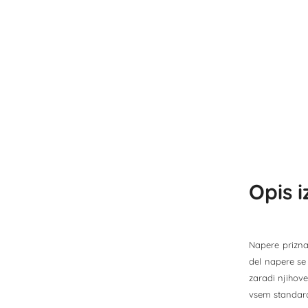
Opis 
Napere priznan
del napere se 
zaradi njihove
vsem standardn