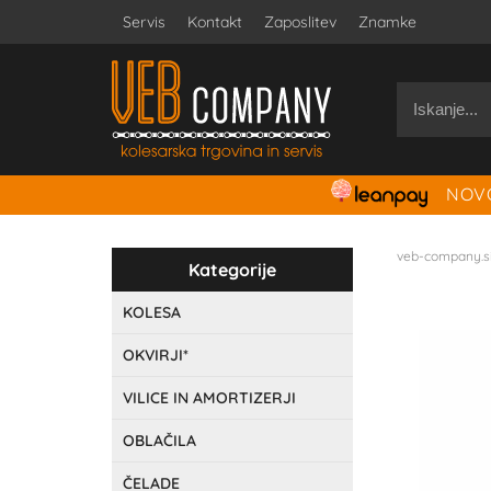
Servis
Kontakt
Zaposlitev
Znamke
NOVO
veb-company.s
Kategorije
KOLESA
OKVIRJI*
VILICE IN AMORTIZERJI
OBLAČILA
ČELADE