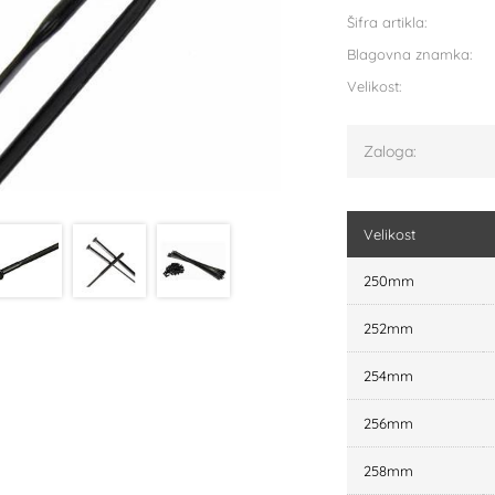
Šifra artikla:
Blagovna znamka:
Velikost:
Zaloga:
Velikost
250mm
252mm
254mm
256mm
258mm