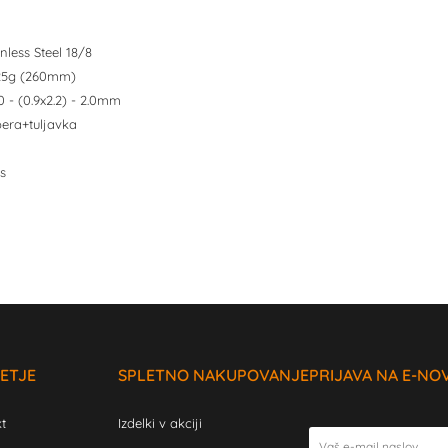
inless Steel 18/8
4,25g (260mm)
.0 - (0.9x2.2) - 2.0mm
pera+tuljavka
s
ETJE
SPLETNO NAKUPOVANJE
PRIJAVA NA E-NO
t
Izdelki v akciji