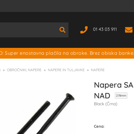
01 43 03 911
: Super enostavna plačila na obroke. Brez obiska banke
i
OBROČNIKI, NAPERE
NAPERE IN TULJAVKE
NAPERE
Napera SA
NAD
278mm
Black (Črna)
Cena: