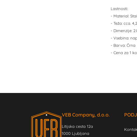
Lastnosti:
- Material: Sta
- Teža: cca. 
- Dimenzije: 2
- Vsebina: na
- Barva: Črna
- Cena za 1 ko
VEB Company, d.o.o.
PODJ
Litijska cesta 12a
Kontak
1000 Ljubljana