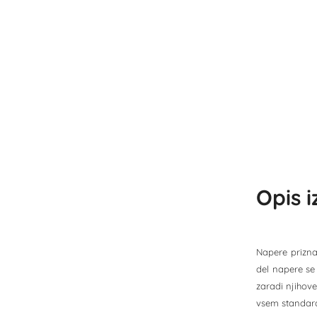
Opis 
Napere priznan
del napere se 
zaradi njihove
vsem standardn