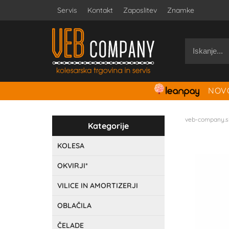
Servis
Kontakt
Zaposlitev
Znamke
NOVO
veb-company.s
Kategorije
KOLESA
OKVIRJI*
VILICE IN AMORTIZERJI
OBLAČILA
ČELADE