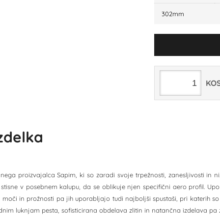
302mm
KO
izdelka
ega proizvajalca Sapim, ki so zaradi svoje trpežnosti, zanesljivosti in ni
stisne v posebnem kalupu, da se oblikuje njen specifični aero profil. Upora
 moči in prožnosti pa jih uporabljajo tudi najboljši spustaši, pri katerih
im luknjam pesta, sofisticirana obdelava zlitin in natančna izdelava pa z