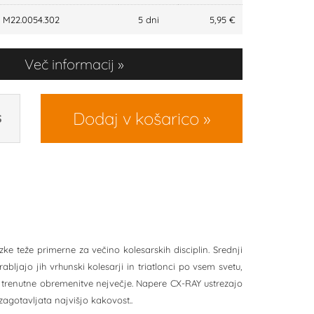
M22.0054.302
5 dni
5,95 €
Več informacij
Dodaj v košarico
S
zke teže primerne za večino kolesarskih disciplin. Srednji
bljajo jih vrhunski kolesarji in triatlonci po vsem svetu,
 so trenutne obremenitve nejvečje. Napere CX-RAY ustrezajo
agotavljata najvišjo kakovost..