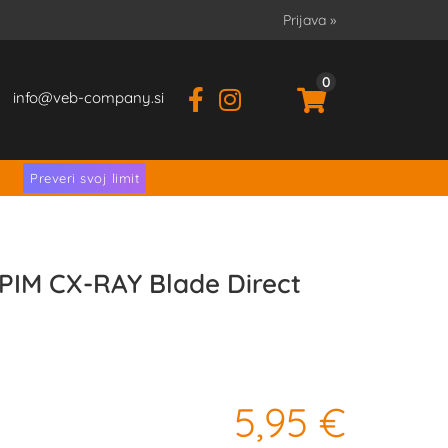
Prijava
»
0
info
veb-company.si
.
Preveri svoj limit
PIM CX-RAY Blade Direct
5,95 €