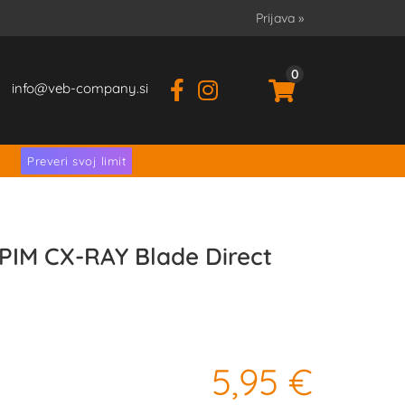
Prijava
»
0
info
veb-company.si
.
Preveri svoj limit
PIM CX-RAY Blade Direct
5,95 €