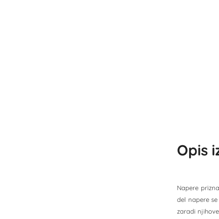
Opis 
Napere priznan
del napere se 
zaradi njihove