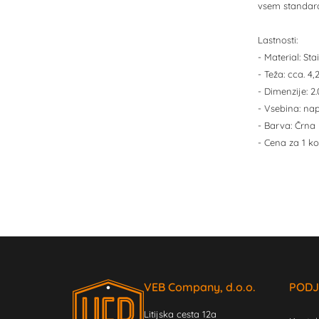
vsem standardn
Lastnosti:
- Material: Sta
- Teža: cca. 
- Dimenzije: 2
- Vsebina: na
- Barva: Črna
- Cena za 1 ko
VEB Company, d.o.o.
PODJ
Litijska cesta 12a