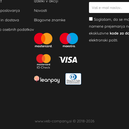
t
Izdelki v akciji
 poslovanja
Novosti
Soglašam, da se mo
 in dostava
Blagovne znamke
namene prejemanja novi
o osebnih podatkov
ekskluzivne
kode za d
elektronski pošti.
www.veb-company.si © 2018-2026