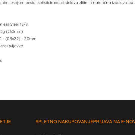
im luknjam pesta, sofisticirana obdelava zlitin in natančna izdelava pa z
inless Steel 18/8
4,25g (260mm)
.0 - (0.9x2.2) - 2.0mm
pera+tuljavka
s
ETJE
SPLETNO NAKUPOVANJE
PRIJAVA NA E-NO