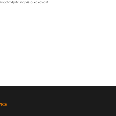
agotavljata najvišjo kakovost..
VICE