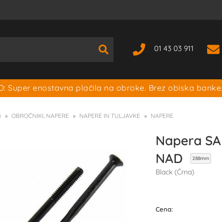
01 43 03 911
: Super enostavna plačila na obroke. Brez obiska banke
i
OBROČNIKI, NAPERE
NAPERE IN TULJAVKE
NAPERE
Napera SA
NAD
288mm
Black (Črna)
Cena: