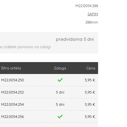
M22.0054.288
SAPIM
288mm
predvidoma 5 dni
bo izdelek ponovno na zalogi
Šifra artikla
Zaloga
Cena
M22.0054.250
5,95 €
M22.0054.252
5 dni
5,95 €
M22.0054.254
5 dni
5,95 €
M22.0054.256
5,95 €