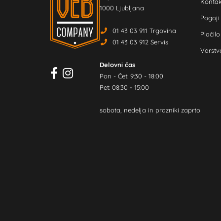
Kontak
1000 Ljubljana
Pogoji
01 43 03 911 Trgovina
Plačilo
01 43 03 912 Servis
Varstv
Delovni čas
Pon - Čet: 9:30 - 18:00
Pet: 08:30 - 15:00
sobota, nedelja in prazniki zaprto