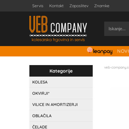
Servis
Kontakt
Zaposlitev
Znamke
NOVO
veb-company.s
Kategorije
KOLESA
OKVIRJI*
VILICE IN AMORTIZERJI
OBLAČILA
ČELADE