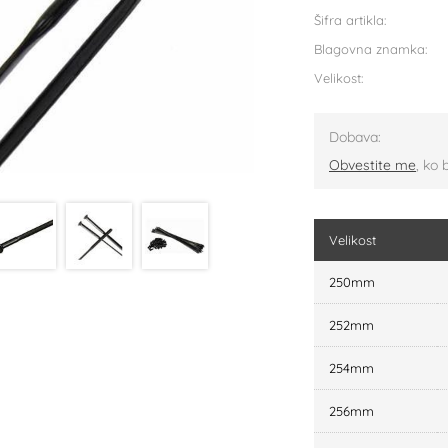
Šifra artikla:
Blagovna znamka:
Velikost:
Dobava:
Obvestite me
, ko 
Velikost
250mm
252mm
254mm
256mm