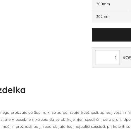
300mm
302mm
KO
izdelka
ega proizvajalca Sapim, ki so zaradi svoje trpežnosti, zanesljivosti in ni
stisne v posebnem kalupu, da se oblikuje njen specifični aero profil. Upora
 moči in prožnosti pa jih uporabljajo tudi najboljši spustaši, pri katerih