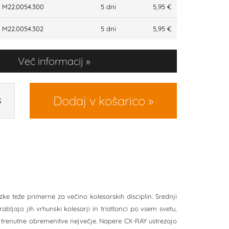
M22.0054.300
5 dni
5,95 €
M22.0054.302
5 dni
5,95 €
Več informacij
Dodaj v košarico
S
zke teže primerne za večino kolesarskih disciplin. Srednji
bljajo jih vrhunski kolesarji in triatlonci po vsem svetu,
 so trenutne obremenitve nejvečje. Napere CX-RAY ustrezajo