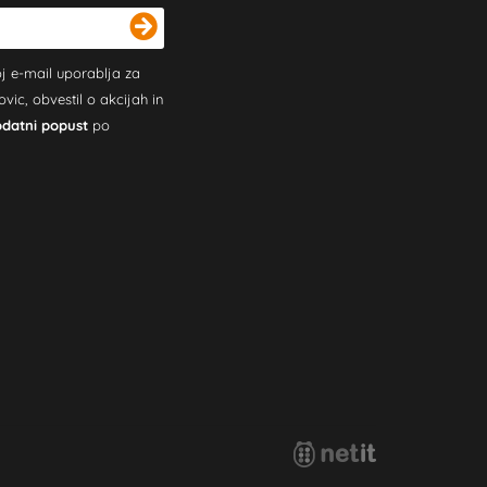
j e-mail uporablja za
c, obvestil o akcijah in
odatni popust
po