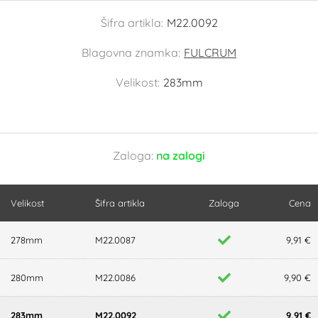
Šifra artikla:
M22.0092
Blagovna znamka:
FULCRUM
Velikost:
283mm
Zaloga:
na zalogi
Velikost
Šifra artikla
Zaloga
Cena
278mm
M22.0087
9,91 €
280mm
M22.0086
9,90 €
283mm
M22.0092
9,91 €