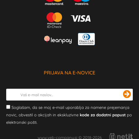
PRIJAVA NA E-NOVICE
Soglašam, da se moj e-mail uporablja za namene prejemanja
novic, obvestil o akcijah in ekskluzivne
kode za dodatni popust
po
elektronski pošti.
www.veb-company.si © 2018-2026