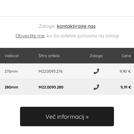
Zaloga:
kontaktirajte nas
Obvestite me
, ko bo izdelek ponovno na zalogi
Velikost
Šifra artikla
Zaloga
Cena
276mm
M22.0093.276
9,90 €
280mm
M22.0093.280
9,91 €
Več informacij