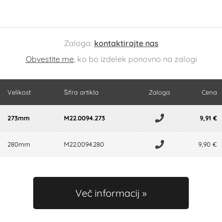
Zaloga:
kontaktirajte nas
Obvestite me
, ko bo izdelek ponovno na zalogi
Velikost
Šifra artikla
Zaloga
Cena
273mm
M22.0094.273
9,91 €
280mm
M22.0094.280
9,90 €
Več informacij