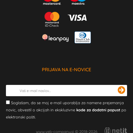
PRIJAVA NA E-NOVICE
Soglašam, da se moj e-mail uporablja za namene prejemanja
novic, obvestil o akcijah in ekskluzivne
kode za dodatni popust
po
elektronski pošti.
www.veb-company.si © 2018-2026