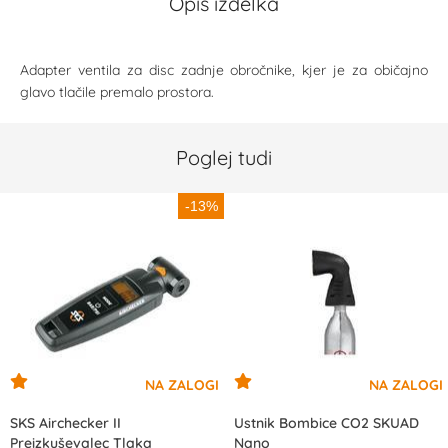
Opis izdelka
Adapter ventila za disc zadnje obročnike, kjer je za običajno
glavo tlačile premalo prostora.
Poglej tudi
-13%
SKS Airchecker II
Ustnik Bombice CO2 SKUAD
Preizkuševalec Tlaka
Nano