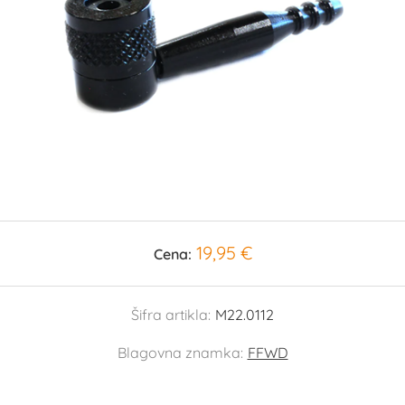
19,95 €
Cena:
Šifra artikla:
M22.0112
Blagovna znamka:
FFWD