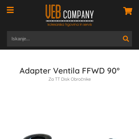
Adapter Ventila FFWD 90°
Za TT Disk Obročnike