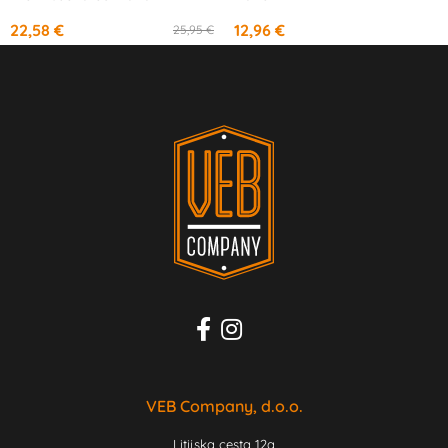
22,58 €
12,96 €
25,95 €
VEB Company, d.o.o.
Litijska cesta 12a