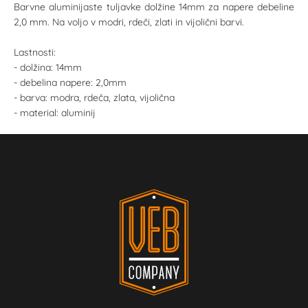
Barvne aluminijaste tuljavke dolžine 14mm za napere debeline
2,0 mm. Na voljo v modri, rdeči, zlati in vijolični barvi.
Lastnosti:
- dolžina: 14mm
- debelina napere: 2,0mm
- barva: modra, rdeča, zlata, vijolična
- material: aluminij