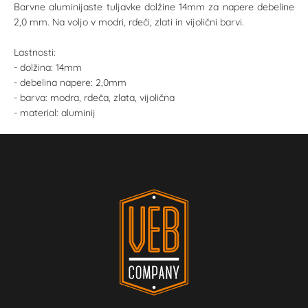
Barvne aluminijaste tuljavke dolžine 14mm za napere debeline
2,0 mm. Na voljo v modri, rdeči, zlati in vijolični barvi.
Lastnosti:
- dolžina: 14mm
- debelina napere: 2,0mm
- barva: modra, rdeča, zlata, vijolična
- material: aluminij