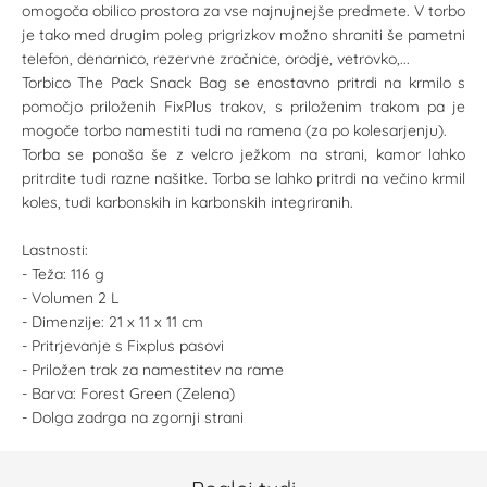
omogoča obilico prostora za vse najnujnejše predmete. V torbo
je tako med drugim poleg prigrizkov možno shraniti še pametni
telefon, denarnico, rezervne zračnice, orodje, vetrovko,...
Torbico The Pack Snack Bag se enostavno pritrdi na krmilo s
pomočjo priloženih FixPlus trakov, s priloženim trakom pa je
mogoče torbo namestiti tudi na ramena (za po kolesarjenju).
Torba se ponaša še z velcro ježkom na strani, kamor lahko
pritrdite tudi razne našitke. Torba se lahko pritrdi na večino krmil
koles, tudi karbonskih in karbonskih integriranih.
Lastnosti:
- Teža: 116 g
- Volumen 2 L
- Dimenzije: 21 x 11 x 11 cm
- Pritrjevanje s Fixplus pasovi
- Priložen trak za namestitev na rame
- Barva: Forest Green (Zelena)
- Dolga zadrga na zgornji strani