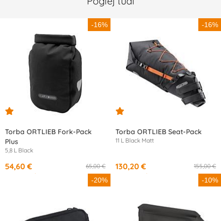
Poglej tudi
-16%
-16%
Torba ORTLIEB Fork-Pack
Torba ORTLIEB Seat-Pack
11 L Black Matt
Plus
5,8 L Black
54,60 €
130,20 €
65,00 €
155,00 €
od
10,13 €
/mesec
od
12,21 €
/mesec
-20%
-10%