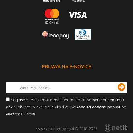
PRIJAVA NA E-NOVICE
Soglašam, da se moj e-mail uporablja za namene prejemanja
novic, obvestil o akcijah in ekskluzivne
kode za dodatni popust
po
elektronski pošti.
www.veb-company.si © 2018-2026