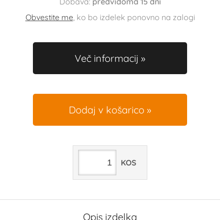
Dobava:
predvidoma 15 dni
Obvestite me
, ko bo izdelek ponovno na zalogi
Več informacij
Dodaj v košarico
KOS
Opis izdelka