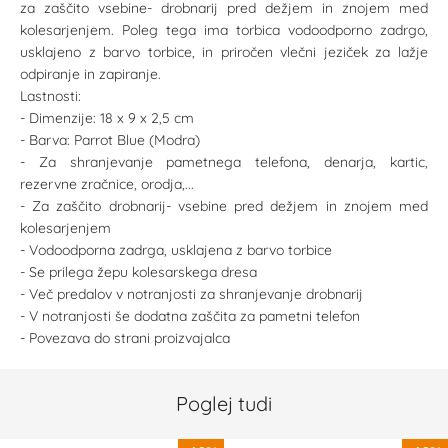
za zaščito vsebine- drobnarij pred dežjem in znojem med
kolesarjenjem. Poleg tega ima torbica vodoodporno zadrgo,
usklajeno z barvo torbice, in priročen vlečni jeziček za lažje
odpiranje in zapiranje.
Lastnosti:
- Dimenzije: 18 x 9 x 2,5 cm
- Barva: Parrot Blue (Modra)
- Za shranjevanje pametnega telefona, denarja, kartic,
rezervne zračnice, orodja,...
- Za zaščito drobnarij- vsebine pred dežjem in znojem med
kolesarjenjem
- Vodoodporna zadrga, usklajena z barvo torbice
- Se prilega žepu kolesarskega dresa
- Več predalov v notranjosti za shranjevanje drobnarij
- V notranjosti še dodatna zaščita za pametni telefon
- Povezava do strani proizvajalca
Poglej tudi