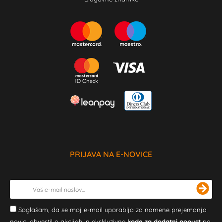
PRIJAVA NA E-NOVICE
Soglašam, da se moj e-mail uporablja za namene prejemanja
novic, obvestil o akcijah in ekskluzivne
kode za dodatni popust
po