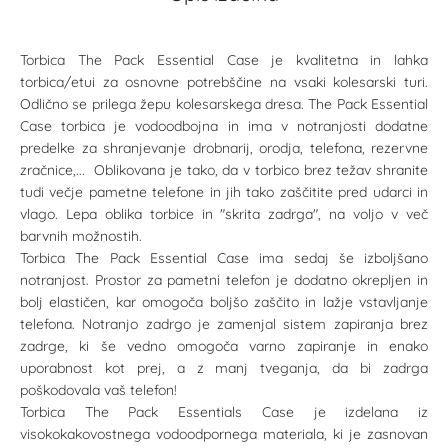
Torbica The Pack Essential Case je kvalitetna in lahka
torbica/etui za osnovne potrebščine na vsaki kolesarski turi.
Odlično se prilega žepu kolesarskega dresa. The Pack Essential
Case torbica je vodoodbojna in ima v notranjosti dodatne
predelke za shranjevanje drobnarij, orodja, telefona, rezervne
zračnice,... Oblikovana je tako, da v torbico brez težav shranite
tudi večje pametne telefone in jih tako zaščitite pred udarci in
vlago. Lepa oblika torbice in "skrita zadrga", na voljo v več
barvnih možnostih.
Torbica The Pack Essential Case ima sedaj še izboljšano
notranjost. Prostor za pametni telefon je dodatno okrepljen in
bolj elastičen, kar omogoča boljšo zaščito in lažje vstavljanje
telefona. Notranjo zadrgo je zamenjal sistem zapiranja brez
zadrge, ki še vedno omogoča varno zapiranje in enako
uporabnost kot prej, a z manj tveganja, da bi zadrga
poškodovala vaš telefon!
Torbica The Pack Essentials Case je izdelana iz
visokokakovostnega vodoodpornega materiala, ki je zasnovan