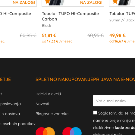
O HI-Composite
Tubular TUFO HI-Composite
Tubular TUFO
Carbon
20mm // Black
Black
60,95 €
51,81 €
60,95 €
49,98 €
sec
od
17,33 €
/mesec
od
16,67 €
/me
ETJE
SPLETNO NAKUPOVANJE
PRIJAVA NA E-NO
t
Izdelki v akciji
 poslovanja
Novosti
Soglašam, da se mo
 in dostava
Blagovne znamke
namene prejemanja novi
o osebnih podatkov
ekskluzivne
kode za d
elektronski pošti.