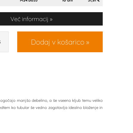
M24.0055
10 dni
51,81 €
Več informacij
Dodaj v košarico
S
ogočajo manjšo debelino, a še vseeno kljub temu veliko
medtem ko tubular še vedno zagotavlja idealno blaženje in