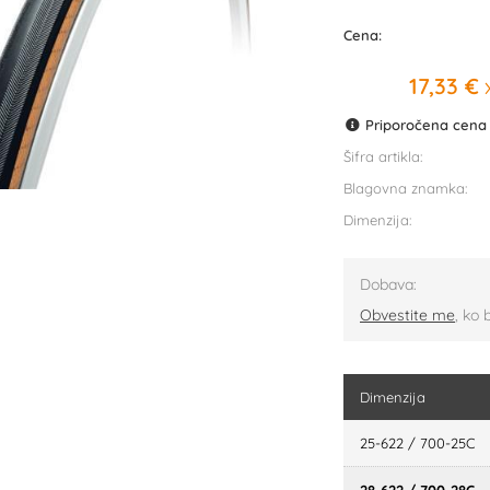
Cena:
17,33 €
x
Priporočena cena p
Šifra artikla:
Blagovna znamka:
Dimenzija:
Dobava:
Obvestite me
, ko 
Dimenzija
25-622 / 700-25C