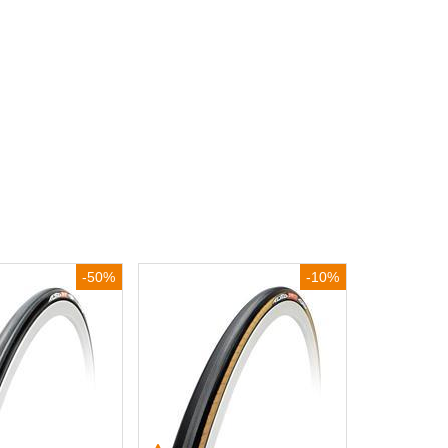
-50%
-10%