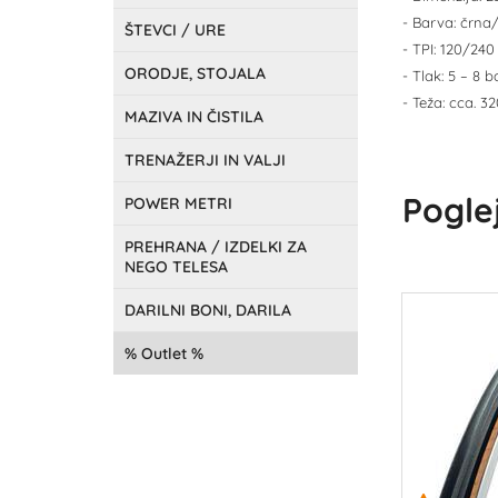
- Barva: črna
ŠTEVCI / URE
- TPI: 120/240
ORODJE, STOJALA
- Tlak: 5 – 8 b
- Teža: cca. 3
MAZIVA IN ČISTILA
TRENAŽERJI IN VALJI
Poglej
POWER METRI
PREHRANA / IZDELKI ZA
NEGO TELESA
DARILNI BONI, DARILA
Outlet