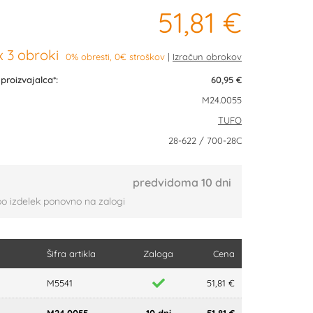
51,81 €
 3 obroki
0% obresti, 0€ stroškov
roizvajalca*:
60,95 €
M24.0055
TUFO
28-622 / 700-28C
predvidoma 10 dni
bo izdelek ponovno na zalogi
Šifra artikla
Zaloga
Cena
M5541
51,81 €