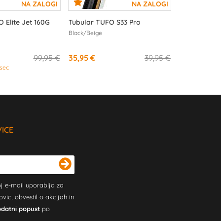
 Elite Jet 160G
Tubular TUFO S33 Pro
Black/Beige
99,95 €
35,95 €
39,95 €
sec
VICE
j e-mail uporablja za
c, obvestil o akcijah in
odatni popust
po