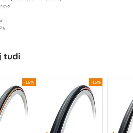
/rjava
ar
20 g
 tudi
-15%
-15%