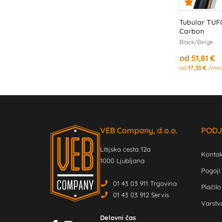
Tubular TUF
Carbon
Black/Beige
od 51,81 €
od
17,33 €
/me
VEB Company, d.o.o.
PODJ
Litijska cesta 12a
Kontak
1000 Ljubljana
Pogoji
01 43 03 911 Trgovina
Plačilo
01 43 03 912 Servis
Varstv
Delovni čas