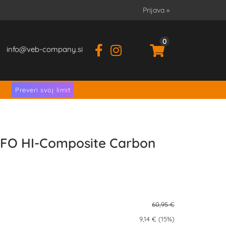
Prijava
»
0
info
veb-company.si
.
Preveri svoj limit
UFO HI-Composite Carbon
60,95 €
9,14 € (15%)