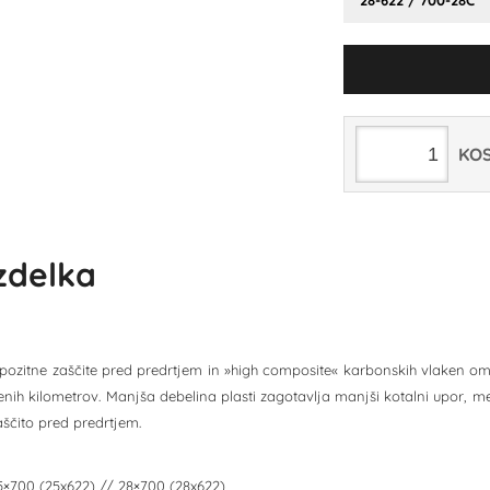
28-622 / 700-28C
KO
izdelka
zitne zaščite pred predrtjem in »high composite« karbonskih vlaken om
ženih kilometrov. Manjša debelina plasti zagotavlja manjši kotalni upor, 
ščito pred predrtjem.
25×700 (25x622) // 28×700 (28x622)