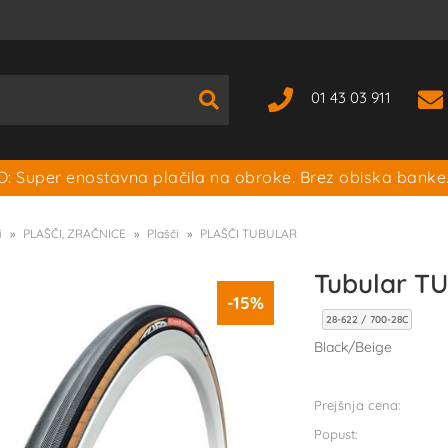
01 43 03 911
: Super enostavna plačila na obroke. Brez obiska banke
i
PLAŠČI, ZRAČNICE
Plašči
PLAŠČI TUBULAR
Tubular T
-15%
28-622 / 700-28C
Black/Beige
Prejšnja cena:
Popust: