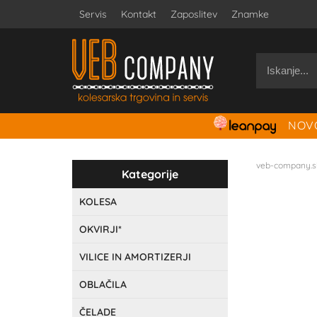
Servis
Kontakt
Zaposlitev
Znamke
NOVO
veb-company.s
Kategorije
KOLESA
OKVIRJI*
VILICE IN AMORTIZERJI
OBLAČILA
ČELADE