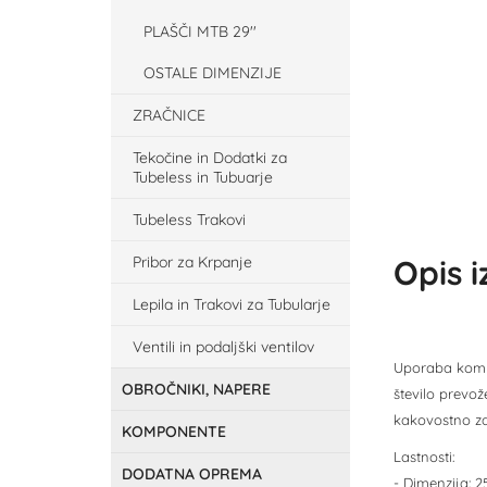
PLAŠČI MTB 29''
OSTALE DIMENZIJE
ZRAČNICE
Tekočine in Dodatki za
Tubeless in Tubuarje
Tubeless Trakovi
Pribor za Krpanje
Opis 
Lepila in Trakovi za Tubularje
Ventili in podaljški ventilov
Uporaba kompo
OBROČNIKI, NAPERE
število prevo
kakovostno za
KOMPONENTE
Lastnosti:
DODATNA OPREMA
- Dimenzija: 