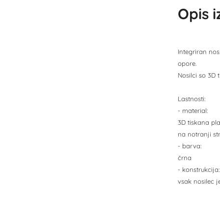
Opis 
Integriran nos
opore.
Nosilci so 3D t
Lastnosti:
- material:
3D tiskana pl
na notranji st
- barva:
črna
- konstrukcija:
vsak nosilec 