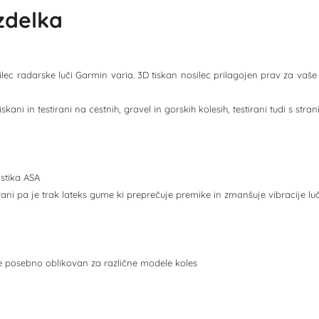
izdelka
ilec radarske luči Garmin varia. 3D tiskan nosilec prilagojen prav za vaš
iskani in testirani na cestnih, gravel in gorskih kolesih, testirani tudi s stra
astika ASA
rani pa je trak lateks gume ki preprečuje premike in zmanšuje vibracije luč
je posebno oblikovan za različne modele koles