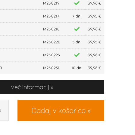
M25.0219
39,96 €
M25.0217
7 dni
39,95 €
M25.0218
39,96 €
M25.0220
5 dni
39,95 €
M25.0223
39,96 €
LR
M25.0231
10 dni
39,96 €
Več informacij
Dodaj v košarico
S