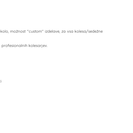
e kolo, možnost ''custom'' izdelave, za vsa kolesa/sedežne
ni profesionalnih kolesarjev.
i