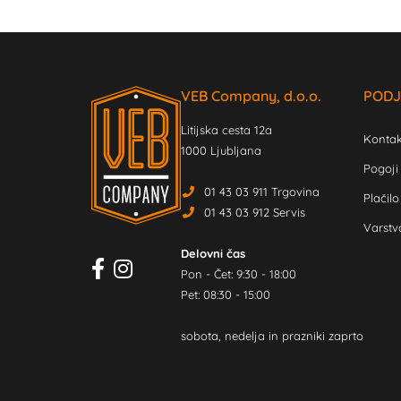
VEB Company, d.o.o.
PODJ
Litijska cesta 12a
Kontak
1000 Ljubljana
Pogoji
01 43 03 911 Trgovina
Plačilo
01 43 03 912 Servis
Varstv
Delovni čas
Pon - Čet: 9:30 - 18:00
Pet: 08:30 - 15:00
sobota, nedelja in prazniki zaprto