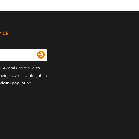
VICE
j e-mail uporablja za
c, obvestil o akcijah in
odatni popust
po