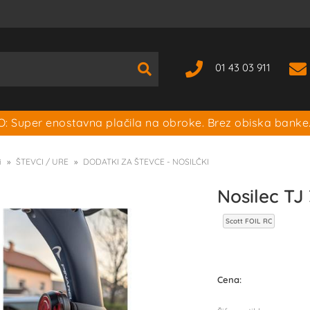
01 43 03 911
: Super enostavna plačila na obroke. Brez obiska banke
i
ŠTEVCI / URE
DODATKI ZA ŠTEVCE - NOSILČKI
Nosilec TJ
Scott FOIL RC
Cena: