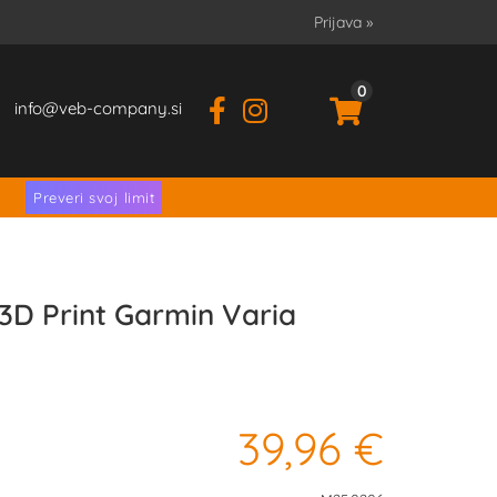
Prijava
»
0
info
veb-company.si
.
Preveri svoj limit
 3D Print Garmin Varia
39,96 €