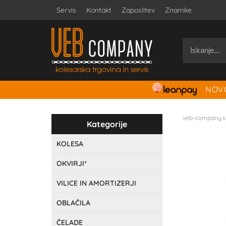
Servis
Kontakt
Zaposlitev
Znamke
NOVO
veb-company.s
Kategorije
KOLESA
OKVIRJI*
VILICE IN AMORTIZERJI
OBLAČILA
ČELADE