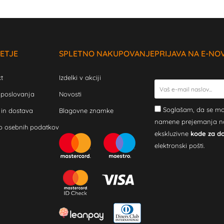
ETJE
SPLETNO NAKUPOVANJE
PRIJAVA NA E-NO
t
Izdelki v akciji
 poslovanja
Novosti
Soglašam, da se mo
 in dostava
Blagovne znamke
namene prejemanja novi
o osebnih podatkov
ekskluzivne
kode za d
elektronski pošti.