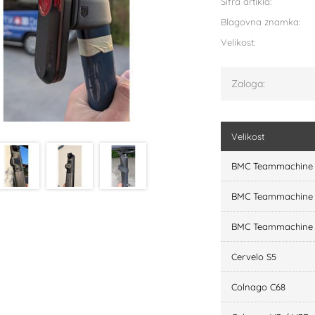
Šifra artikla:
Blagovna znamka:
Velikost:
Zaloga:
Velikost
BMC Teammachine 
BMC Teammachine 
BMC Teammachine 
Cervelo S5
Colnago C68