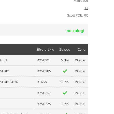
M25.0206
TJ
Scott FOIL RC
na zalogi
Šifra artikla
Zaloga
Cena
R 01
M25.0211
5 dni
39,96 €
SLR01
M25.0205
39,96 €
SLR01 2026
M.0229
10 dni
39,96 €
M25.0216
39,96 €
M25.0226
10 dni
39,96 €