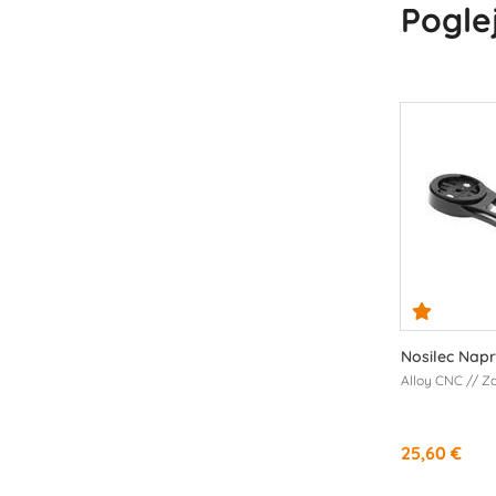
Poglej
Nosilec Nap
Alloy CNC // Z
25,60 €