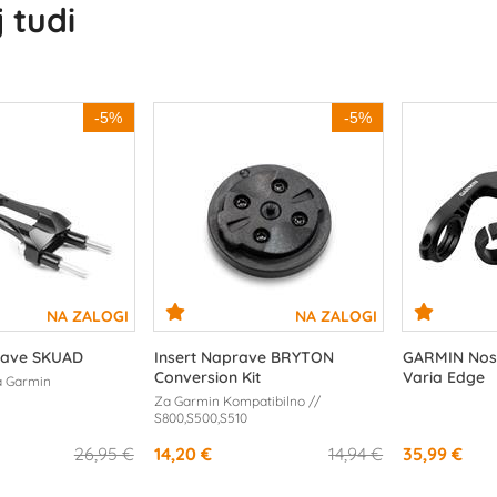
 tudi
-5%
-5%
rave SKUAD
Insert Naprave BRYTON
GARMIN Nosil
Conversion Kit
Varia Edge
a Garmin
Za Garmin Kompatibilno //
S800,S500,S510
26,95 €
14,20 €
14,94 €
35,99 €