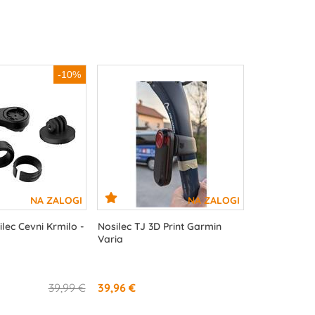
-10%
ec Cevni Krmilo -
Nosilec TJ 3D Print Garmin
Varia
39,99 €
39,96 €