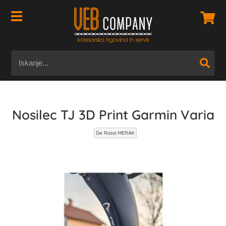
Nosilec TJ 3D Print Garmin Varia
De Rosa MERAK