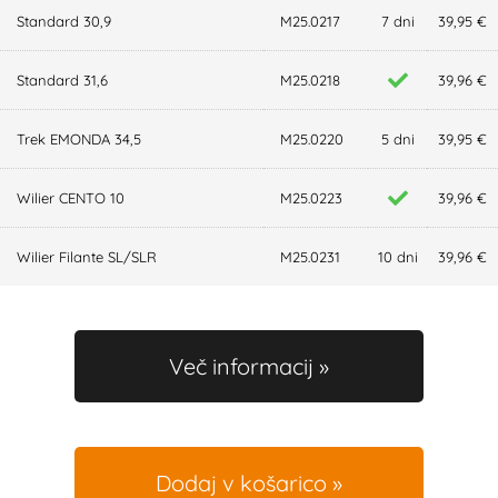
Standard 30,9
M25.0217
7 dni
39,95 €
Standard 31,6
M25.0218
39,96 €
Trek EMONDA 34,5
M25.0220
5 dni
39,95 €
Wilier CENTO 10
M25.0223
39,96 €
Wilier Filante SL/SLR
M25.0231
10 dni
39,96 €
Več informacij
Dodaj v košarico