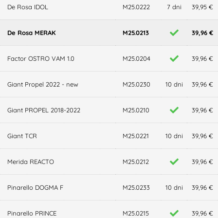
De Rosa IDOL
M25.0222
7 dni
39,95 €
De Rosa MERAK
M25.0213
39,96 €
Factor OSTRO VAM 1.0
M25.0204
39,96 €
Giant Propel 2022 - new
M25.0230
10 dni
39,96 €
Giant PROPEL 2018-2022
M25.0210
39,96 €
Giant TCR
M25.0221
10 dni
39,96 €
Merida REACTO
M25.0212
39,96 €
Pinarello DOGMA F
M25.0233
10 dni
39,96 €
Pinarello PRINCE
M25.0215
39,96 €