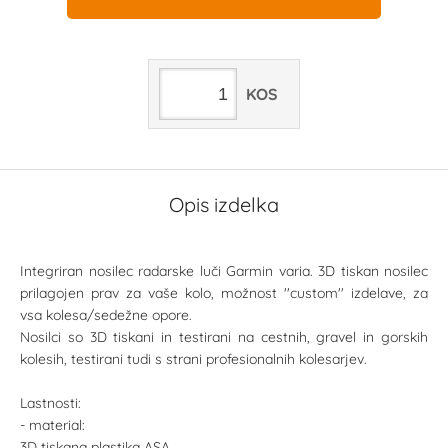
KOS
Opis izdelka
Integriran nosilec radarske luči Garmin varia. 3D tiskan nosilec
prilagojen prav za vaše kolo, možnost ''custom'' izdelave, za
vsa kolesa/sedežne opore.
Nosilci so 3D tiskani in testirani na cestnih, gravel in gorskih
kolesih, testirani tudi s strani profesionalnih kolesarjev.
Lastnosti:
- material:
3D tiskana plastika ASA