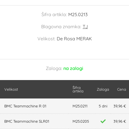
Šifra artikla:
M25.0213
Blagovna znamka:
TJ
Velikost:
De Rosa MERAK
Zaloga:
na zalogi
Šifra
Velikost
Zaloga
Cena
artikla
BMC Teammachine R 01
M25.0211
5 dni
39,96 €
BMC Teammachine SLR01
M25.0205
39,96 €