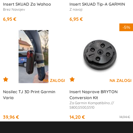
Insert SKUAD Za Wahoo
Insert SKUAD Tip-A GARMIN
Brez Navojev
Z navoji
6,95 €
6,95 €
-5%
Nosilec TJ 3D Print Garmin
Insert Naprave BRYTON
Varia
Conversion Kit
Za Garmin Kompatibilno //
S800,S500,S510
39,96 €
14,20 €
14,94 €